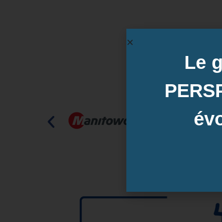
Le 
PERS
évo
💡 Le saviez-vous ? Nos