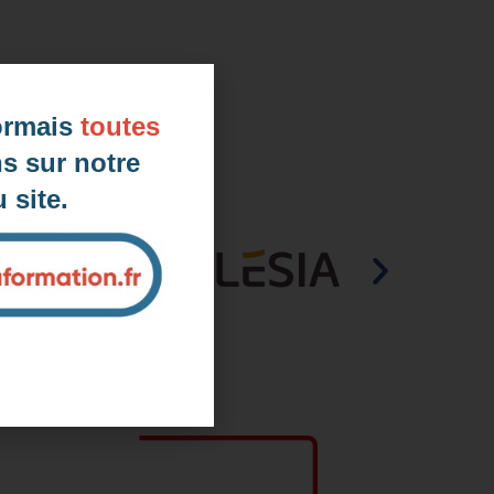
ormais
toutes
s sur notre
 site.
d'une prise en charge 👌