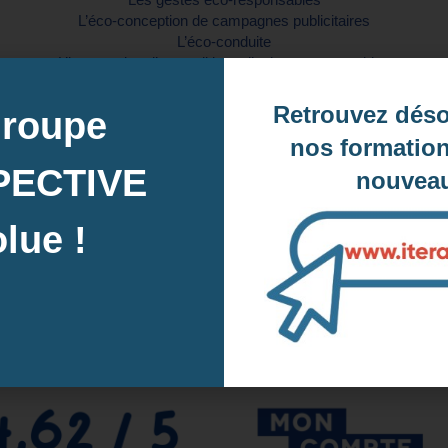
L’éco-conception de campagnes publicitaires
L’éco-conduite
L’instauration d’une politique d’achats responsables
Retrouvez dés
groupe
nos formation
Nos clients
PECTIVE
nouveau
Naviguez vers la droite pour en voir davantage
lue !
 accompagnements peuvent, très souvent, faire l'objet 
👉 Cliquez ici pour plus d'informations 👈