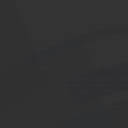
Pourquoi suivre une for
"L'informatique respons
IT)" à Nantes, 44 (Loire-
Comment optimiser son système informatique tou
environnementaux et sociaux issus de l’activité n
Définir une politique Green IT
Les systèmes d'information ont une place de plus
nos vies professionnelles. Avoir conscience des
est devenu un enjeu important pour les profession
systèmes informatiques.
Cette formation permet de définir une politique Gr
un processus de pilotage et d'amélioration continu