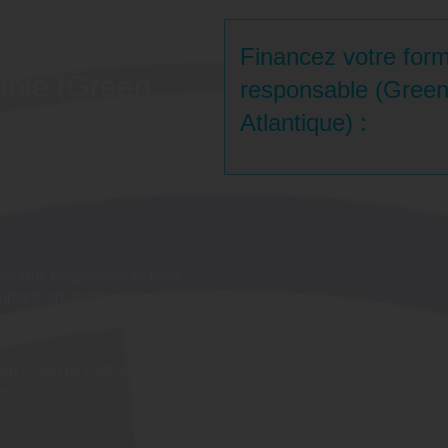
mation
Financez votre form
able (Green
responsable (Green 
Atlantique) :
Atlantique) ?
t en diminuant ses impacts
umérique ?
 en plus prépondérante dans
 impacts environnementaux
nels qui collaborent aux
een IT afin de mettre en place
e.