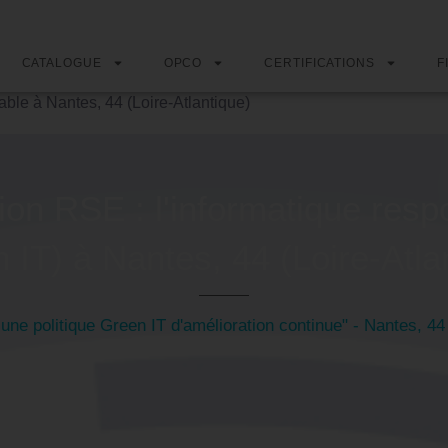
CATALOGUE
OPCO
CERTIFICATIONS
F
able à Nantes, 44 (Loire-Atlantique)
on RSE : l'informatique resp
 IT) à Nantes, 44 (Loire-Atla
 une politique Green IT d'amélioration continue" - Nantes, 44 