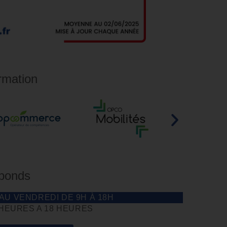
rmation
éponds
 AU VENDREDI DE 9H À 18H
 HEURES A 18 HEURES