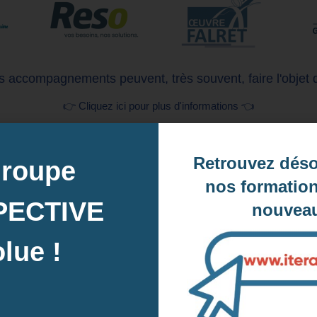
 accompagnements peuvent, très souvent, faire l'objet 
👉 Cliquez ici pour plus d'informations 👈
Retrouvez dés
groupe
nos formation
PECTIVE
nouveau
lue !
CO / FAF pour le financement de votre fo
Naviguez vers la droite pour consulter toute la liste