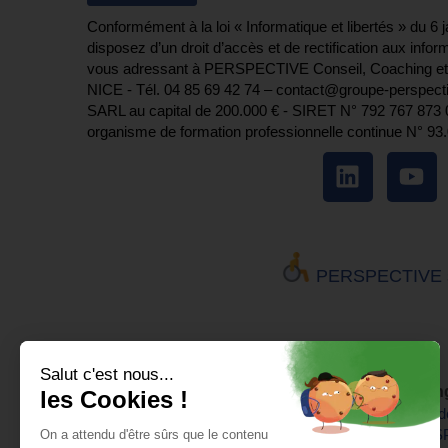
Conformément à la loi « Informatique et libertés » du 6 
disposez d’un droit d’accès et de rectification aux info
vous adressant à PERSPECTIVE Conseil, Coaching et
NICE - Tél. 04 85 69 42 74⁩ – contact@groupe-perspecti
SARL au capital de 200.000 € - SIRET N° 792 767 873 00
organisme de formation professionnelle continue N° 93
PERSPECTIVE s'e
Salut c'est nous...
Un pôle du Groupe PERSPECTIVE
Coaching
les Cookies !
PERSPECTIVE Formation
Bilan 
CMS Academy
PERSP
On a attendu d'être sûrs que le contenu