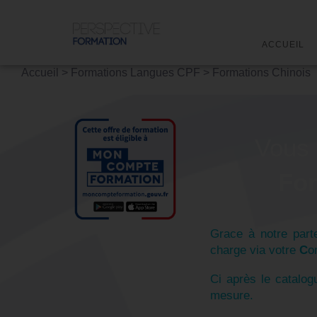
ACCUEIL
Accueil
>
Formations Langues CPF
>
Formations Chinois
Vous 
Fo
Grace à notre parte
charge via votre
C
o
Ci après le catalo
mesure.