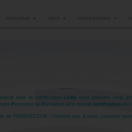
CATALOGUE
OPCO
CERTIFICATIONS
F
trouverez ci dessous notre of
rmations
en
Chinois / Mand
nariat avec le certificateur
Lilate
nous pouvons vous pro
mpte
P
ersonnel de
F
ormation ainsi qu'une
certification
en fi
gue de PERSPECTIVE, n'hésitez pas à nous contacter pou