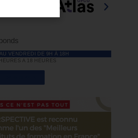
éponds
 AU VENDREDI DE 9H À 18H
 HEURES A 18 HEURES
04 85 69 42 74