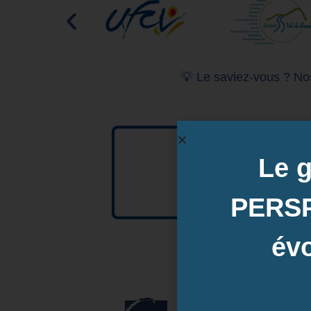
💡 Le saviez-vous ? Nos
Le 
PERS
évo
Les OP