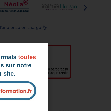
d'une prise en charge 👌
ormais
toutes
s sur notre
 site.
rmation