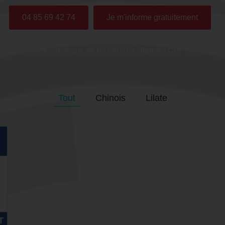
04 85 69 42 74
Je m'informe gratuitement
accédez à notre catalogue de formations éligibles CPF / Mon Co
Tout
Chinois
Lilate