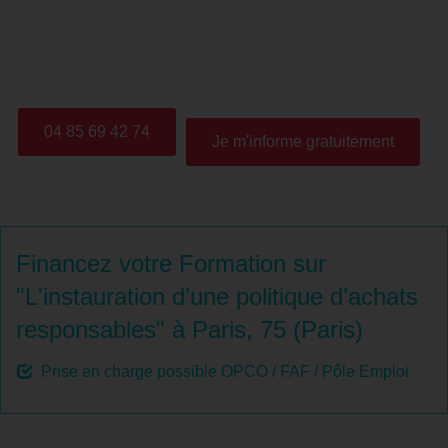
comment élaborer son cahier des charges, identifier et
qualifier ses fournisseurs, établir son tableau de bord des
achats ?
04 85 69 42 74
Je m'informe gratuitement
Financez votre Formation sur
"L'instauration d’une politique d’achats
responsables" à Paris, 75 (Paris)
Prise en charge possible OPCO / FAF / Pôle Emploi