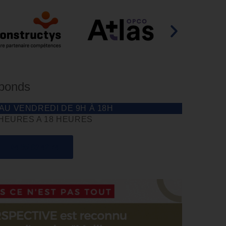
éponds
 AU VENDREDI DE 9H À 18H
 HEURES A 18 HEURES
04 85 69 42 74