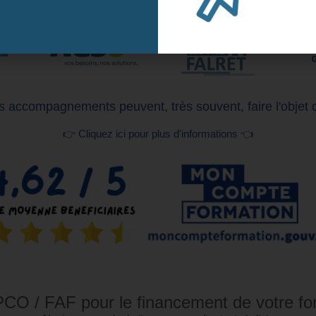
Naviguez vers la droite pour en voir davantage
 accompagnements peuvent, très souvent, faire l'objet 
👉 Cliquez ici pour plus d'informations 👈
CO / FAF pour le financement de votre fo