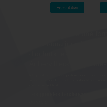
Présentation
Pourquoi suivre une for
"L'instauration d’une pol
d’achats responsables" 
Aubervilliers, 93 (Seine
Intégrer des critères de performance économique,
ses achats pour les rendre plus durables et servir 
d’engagement RSE.
Les grandes tendances du dé
durable