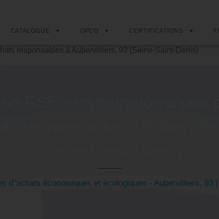
CATALOGUE
OPCO
CERTIFICATIONS
F
chats responsables à Aubervilliers, 93 (Seine-Saint-Denis)
on RSE : instauration d’une p
ats responsables à Aubervillie
(Seine-Saint-Denis)
res d"achats économiques et écologiques - Aubervilliers, 93 