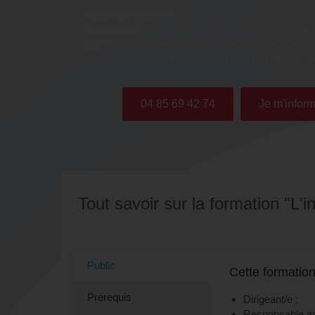
Cette formation aborde les grandes tendances du
la responsabilité sociétale, les référentiels norma
comment élaborer son cahier des charges, identifie
fournisseurs, établir son tableau de bord des acha
04 85 69 42 74
Je m'inform
Tout savoir sur la formation "L'i
Public
Cette formation
Prérequis
Dirigeant/e ;
Responsable ac