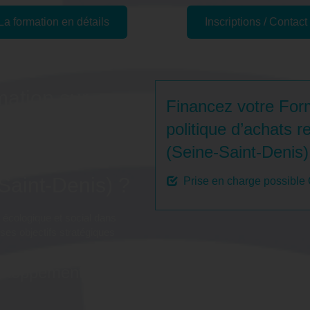
La formation en détails
Inscriptions / Contact
mation sur
Financez votre Form
itique
politique d’achats r
(Seine-Saint-Denis)
à
-Saint-Denis) ?
Prise en charge possible
 écologique et social dans
ses objectifs stratégiques
veloppement