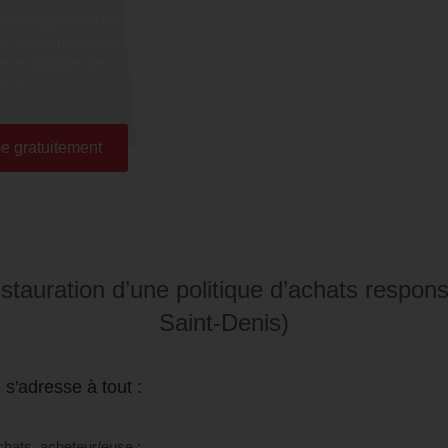
 développement durable et de
tifs des achats responsables,
r et qualifier ses
ts ?
e gratuitement
nstauration d’une politique d’achats respons
Saint-Denis)
 s'adresse à tout :
hats, acheteur/euse ;