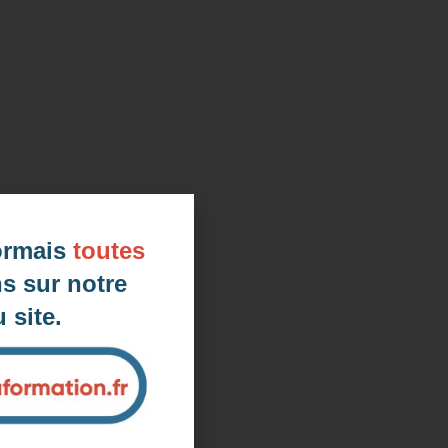
d'une démarche RSE
ormais
toutes
s sur notre
 site.