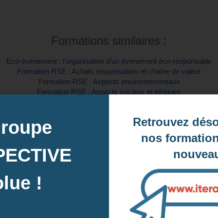
Formations similaires :
Eco-évènement : l’organisation d’un événement éco-responsable
Formation RSE : Achats responsables et chaîne de valeur
Formation RSE : Aspects environnementaux
Formation RSE : Aspects sociaux et éthiques
rincipes fondamentaux du développement durable et mise en place 
La gestion des déchets dans les lieux accueillant le public
Retrouvez dés
groupe
La loi Sapin II ou prévention de la corruption dans les entreprises
Les gestes éco-responsables
nos formation
L’éco-conception de campagnes publicitaires
PECTIVE
nouveau
L’éco-conduite
L’informatique responsable ou numérique responsable (Green IT)
lue !
Nos clients