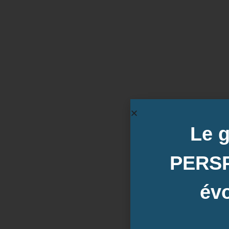
Formation RSE : p
Le 
PERS
évo