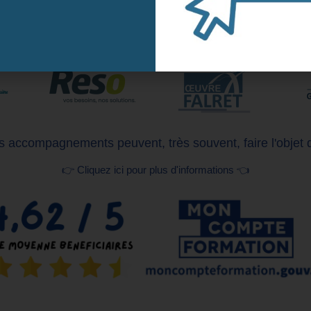
Nos clients
Naviguez vers la droite pour en voir davantage
 accompagnements peuvent, très souvent, faire l'objet 
👉 Cliquez ici pour plus d'informations 👈