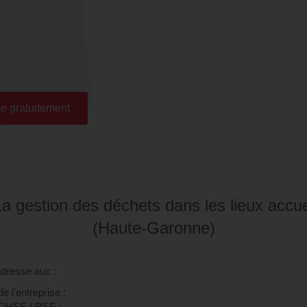
n liés aux déchets.
rise d'être en mesure de
ets et leur méthode de tri,
duction de déchets.
e gratuitement
La gestion des déchets dans les lieux accuei
(Haute-Garonne)
adresse aux :
e l’entreprise ;
QHSE / RSE ;