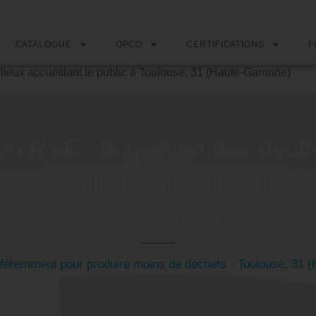
CATALOGUE
OPCO
CERTIFICATIONS
F
 lieux accueillant le public à Toulouse, 31 (Haute-Garonne)
on RSE : la gestion des déch
ux accueillant le public à Toul
(Haute-Garonne)
éremment pour produire moins de déchets - Toulouse, 31 