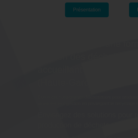
Présentation
Pourquoi suivre une for
gestion des déchets dan
accueillant le public" à 
(Haute-Garonne) ?
Comment consommer différemment pour produire
améliorer leur gestion en privilégiant le recyclage e
Envisagez des solutions pour r
production de déchets
Les enjeux de cette formation sont de comprendre