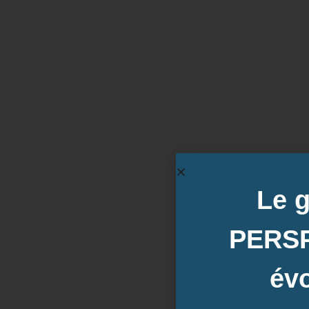
Formation RSE : p
Le 
PERS
évo