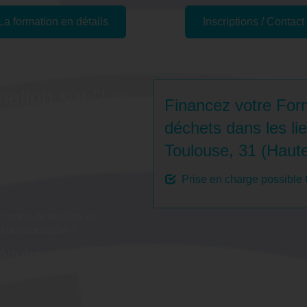
La formation en détails
Inscriptions / Contact
mation sur "La
Financez votre Form
s les lieux
déchets dans les lie
Toulouse, 31 (Haut
Toulouse, 31
Prise en charge possible
 moins de déchets et
t la valorisation ?
éduire la
 les enjeux sociaux,