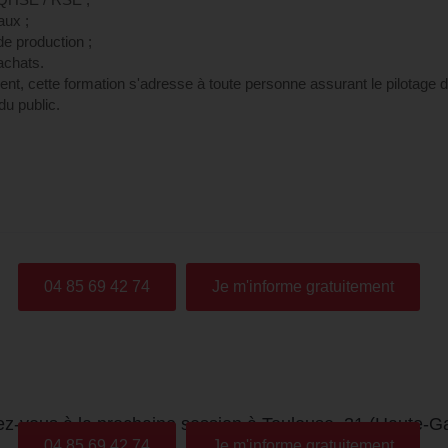
aux ;
e production ;
achats.
t, cette formation s'adresse à toute personne assurant le pilotage de 
du public.
04 85 69 42 74
Je m'informe gratuitement
vez-vous à la prochaine session à Toulouse, 31 (Haute-G
04 85 69 42 74
Je m'informe gratuitement