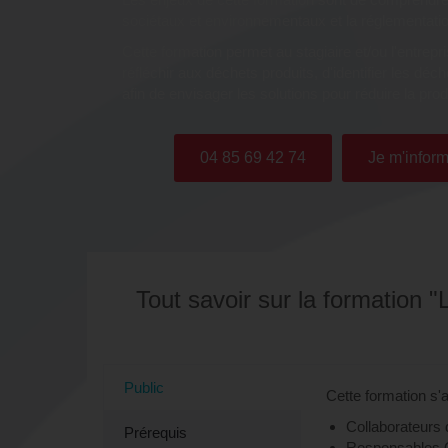
sociétaux et environnementaux et la réglementatio
Cette formation permet au stagiaire et/ou l'entrep
réfléchir aux déchets produits, d'identifier les déch
afin de envisager les solutions pour réduire la pro
04 85 69 42 74
Je m'inform
Tout savoir sur la formation "
Public
Cette formation s'
Collaborateurs d
Prérequis
Responsables 