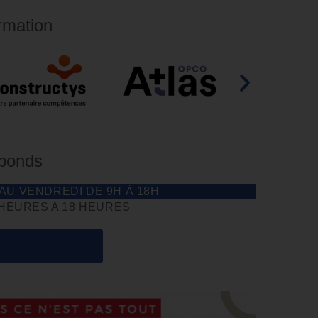
rmation
éponds
 AU VENDREDI DE 9H À 18H
 HEURES A 18 HEURES
04 85 69 42 74