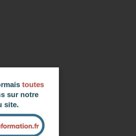
d'une démarche RSE
ormais
toutes
s sur notre
 site.