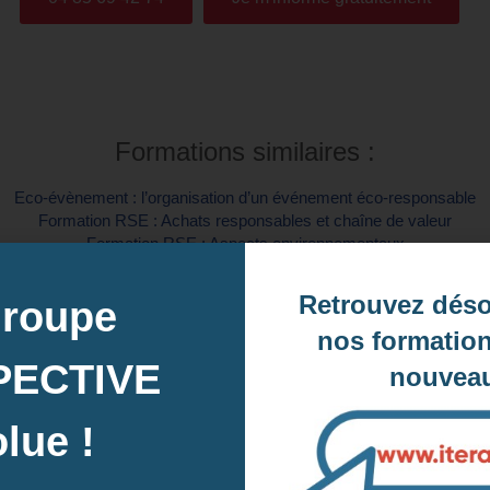
Formations similaires :
Eco-évènement : l’organisation d’un événement éco-responsable
Formation RSE : Achats responsables et chaîne de valeur
Formation RSE : Aspects environnementaux
Formation RSE : Aspects sociaux et éthiques
rincipes fondamentaux du développement durable et mise en place 
Retrouvez dés
groupe
La loi Sapin II ou prévention de la corruption dans les entreprises
Les gestes éco-responsables
nos formation
L’éco-conception de campagnes publicitaires
PECTIVE
nouveau
L’éco-conduite
L’informatique responsable ou numérique responsable (Green IT)
L’instauration d’une politique d’achats responsables
lue !