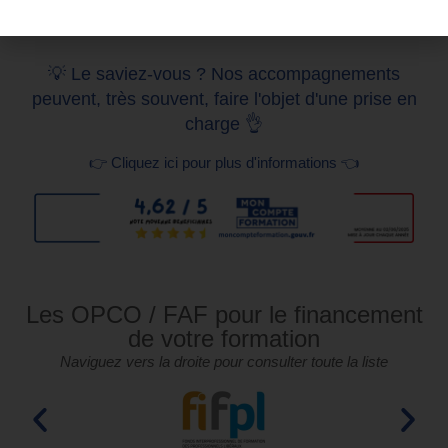
💡 Le saviez-vous ? Nos accompagnements
peuvent, très souvent, faire l'objet d'une prise en
charge 👌
👉 Cliquez ici pour plus d'informations 👈
Les OPCO / FAF pour le financement
de votre formation
Naviguez vers la droite pour consulter toute la liste