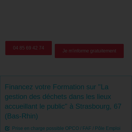
Cette formation permet au stagiaire et/ou l'entreprise
d'être en mesure de réfléchir aux déchets produits,
d'identifier les déchets et leur méthode de tri, afin de
envisager les solutions pour réduire la production de
déchets.
04 85 69 42 74
Je m'informe gratuitement
Financez votre Formation sur "La
gestion des déchets dans les lieux
accueillant le public" à Strasbourg, 67
(Bas-Rhin)
Prise en charge possible OPCO / FAF / Pôle Emploi