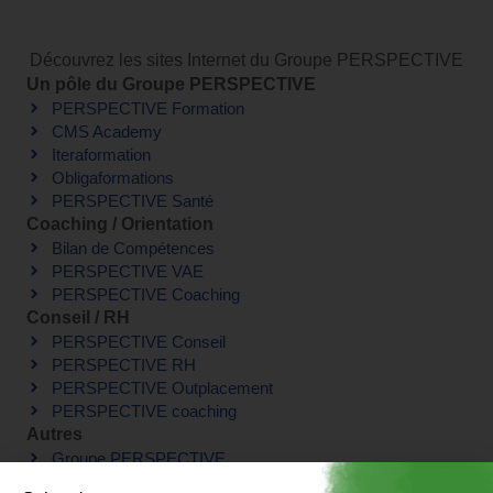
Découvrez les sites Internet du Groupe PERSPECTIVE
Un pôle du Groupe PERSPECTIVE
PERSPECTIVE Formation
CMS Academy
Iteraformation
Obligaformations
PERSPECTIVE Santé
Coaching / Orientation
Bilan de Compétences
PERSPECTIVE VAE
PERSPECTIVE Coaching
Conseil / RH
PERSPECTIVE Conseil
PERSPECTIVE RH
PERSPECTIVE Outplacement
PERSPECTIVE coaching
Autres
Groupe PERSPECTIVE
Certification QUALIOPI