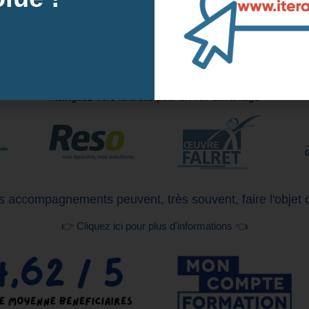
L’informatique responsable ou numérique responsable (Green IT)
L’instauration d’une politique d’achats responsables
Nos clients
Naviguez vers la droite pour en voir davantage
 accompagnements peuvent, très souvent, faire l'objet 
👉 Cliquez ici pour plus d'informations 👈