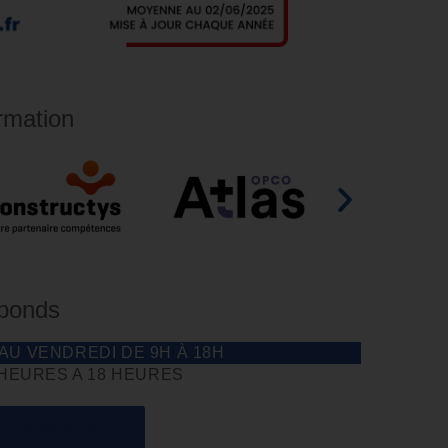
rmation
éponds
 AU VENDREDI DE 9H À 18H
 HEURES A 18 HEURES
04 85 69 42 74