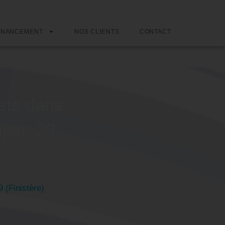
INANCEMENT
NOS CLIENTS
CONTACT
ets dans
mper, 29
 (Finistère)