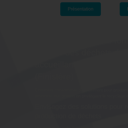
Présentation
Pourquoi suivre une for
gestion des déchets dan
accueillant le public" à
(Finistère) ?
Comment consommer différemment pour produire
améliorer leur gestion en privilégiant le recyclage e
Envisagez des solutions pour r
production de déchets
Les enjeux de cette formation sont de comprendre