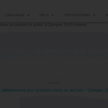
CATALOGUE
OPCO
CERTIFICATIONS
F
ieux accueillant le public à Quimper, 29 (Finistère)
on RSE : la gestion des déch
ux accueillant le public à Qui
(Finistère)
ifféremment pour produire moins de déchets - Quimper, 29