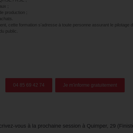
aux ;
e production ;
achats.
t, cette formation s'adresse à toute personne assurant le pilotage de 
du public.
04 85 69 42 74
Je m'informe gratuitement
crivez-vous à la prochaine session à Quimper, 29 (Finist