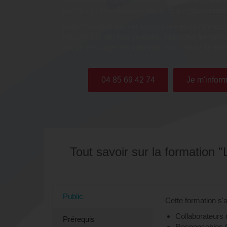
sociétaux et environnementaux et la réglementatio
Cette formation permet au stagiaire et/ou l'entrep
réfléchir aux déchets produits, d'identifier les déch
afin de envisager les solutions pour réduire la pro
04 85 69 42 74
Je m'inform
Tout savoir sur la formation "
Public
Cette formation s'
Collaborateurs d
Prérequis
Responsables 