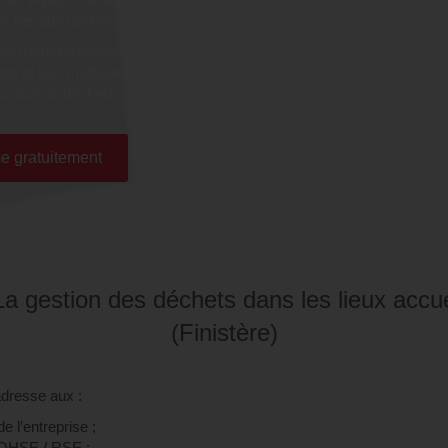
n liés aux déchets.
rise d'être en mesure de
ets et leur méthode de tri,
duction de déchets.
e gratuitement
La gestion des déchets dans les lieux accue
(Finistère)
adresse aux :
e l’entreprise ;
QHSE / RSE ;