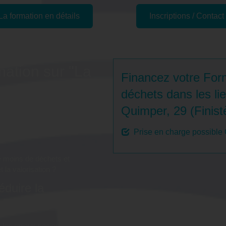
La formation en détails
Inscriptions / Contact
mation sur "La
Financez votre Form
s les lieux
déchets dans les lie
Quimper, 29 (Finist
 Quimper, 29
Prise en charge possible
 moins de déchets et
t la valorisation ?
éduire la
 les enjeux sociaux,