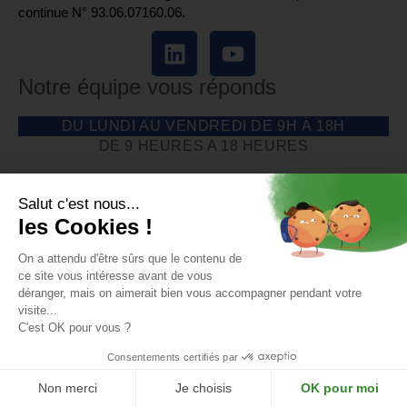
continue N° 93.06.07160.06.
Notre équipe vous réponds
DU LUNDI AU VENDREDI DE 9H À 18H
DE 9 HEURES A 18 HEURES
04 85 69 42 74
Salut c'est nous...
les Cookies !
On a attendu d'être sûrs que le contenu de
ce site vous intéresse avant de vous
déranger, mais on aimerait bien vous accompagner pendant votre
visite...
C'est OK pour vous ?
Consentements certifiés par
Non merci
Je choisis
OK pour moi