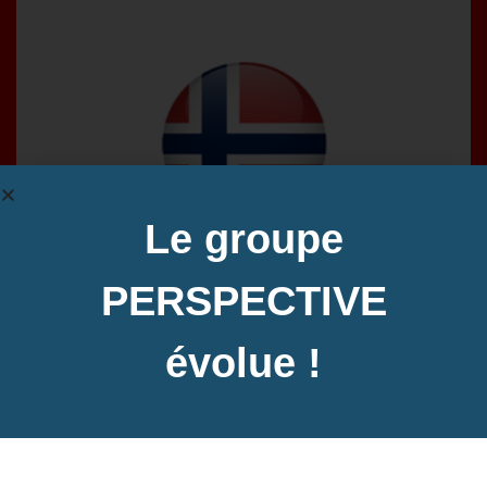
Le groupe
PERSPECTIVE
évolue !
LILATE Norvégien
La langue d'Ibsen