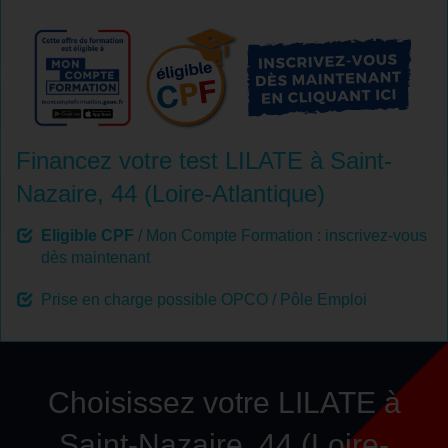
Financez votre test LILATE à Saint-
Nazaire, 44 (Loire-Atlantique)
Eligible CPF
/ Mon Compte Formation :
inscrivez-vous
dès maintenant
Prise en charge possible OPCO / Pôle Emploi
Choisissez votre LILATE à
Saint-Nazaire, 44 (Loire-