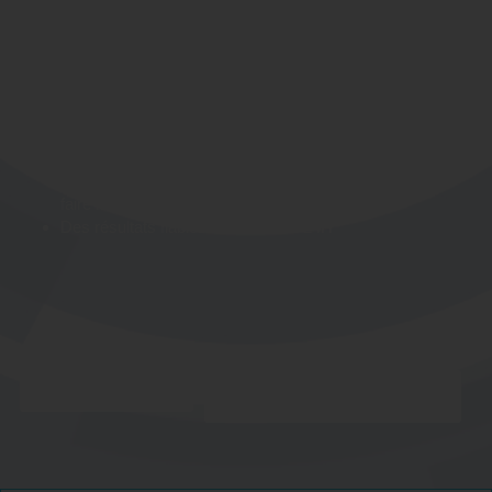
10 autres langues, de leurs collaborateurs ou stagiaires
avant, pendant et après une formation.
Un examinateur humain juge les compétences écrites
et orales du candidat ;
Un test adapté pour les entreprises, les écoles de
commerce, les universités et les organismes de
formation ;
Aucune préparation spécifique n’est requise avant de
faire le test
Des résultats fiables en moins de 24H
04 85 69 42 74
Je m'informe gratuitement