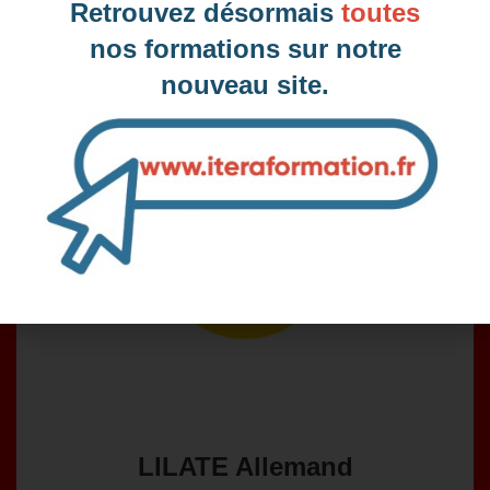
Retrouvez désormais
toutes
S'inscrire
nos formations sur notre
nouveau site.
LILATE Allemand