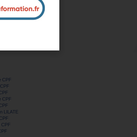
ntreprise et sur mesure
nous pour plus d'informations
le CPF
e CPF
 CPF
le CPF
 CPF
on LILATE
e CPF
le CPF
 CPF