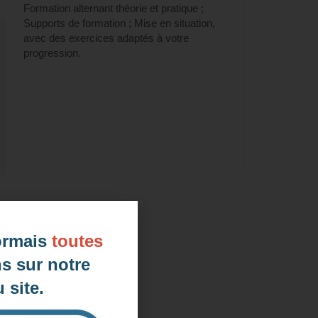
Formation alternant théorie et pratique ;
Supports de formation ; Mise en situation,
avec des exercices adaptés à votre
progression.
ormais
toutes
s sur notre
 site.