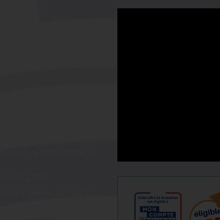
tion
japonais -
le japonais afin d'obtenir le
!
gles de la langue de Mishima
pression, à l'écrit comme à
tion au LILATE.
ateurs experts du LILATE,
ur favoriser une montée en
 spécifiques (développement