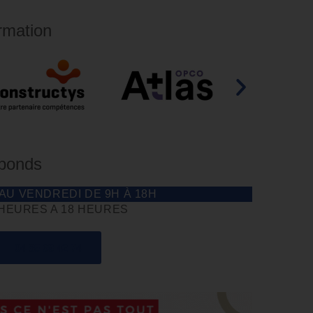
rmation
éponds
 AU VENDREDI DE 9H À 18H
 HEURES A 18 HEURES
04 85 69 42 74