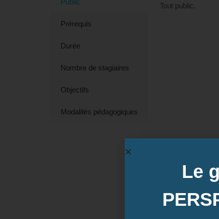
Public
Tout public.
Prérequis
Durée
Nombre de stagiaires
Objectifs
Modalités pédagogiques
Le 
PERS