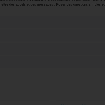
mettre des appels et des messages ;
Poser
des questions simples et 
n "Découvrir les bases du japonais - Prépar