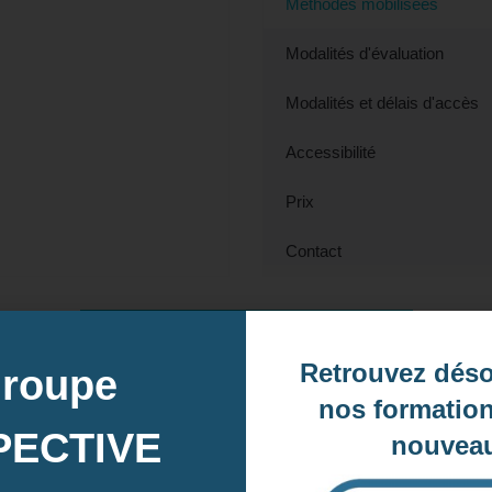
Méthodes mobilisées
Modalités d'évaluation
Modalités et délais d'accès
Accessibilité
Prix
Contact
Contactez-nous pour en savoir plus
Retrouvez dés
groupe
nos formation
PECTIVE
nouveau
Dates des prochaines sessions