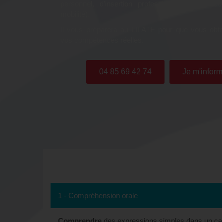
personnel, d’insertion professionnelle, de rec
mobilité).
Il vous préparera au LILATE pour que vous obte
vos compétences réelles.
04 85 69 42 74
Je m'inform
1 - Compréhension orale
Comprendre
des expressions simples dans un cad