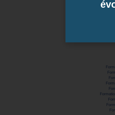
évo
Inter-entreprise
Contactez-nous pour demander vo
Forma
Form
For
Forma
For
Formatio
Form
Forma
For