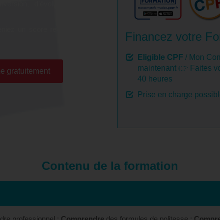
onversion, d’évolution et de
niez un score révélateur de
Financez votre Fo
Eligible CPF
/ Mon Com
maintenant 👉 Faites vo
e gratuitement
40 heures
Prise en charge possib
Contenu de la formation
re professionnel ;
Comprendre
des formules de politesse ;
Compre