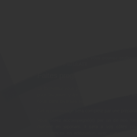
Pourquoi suivre la forma
"Découvrir les bases du 
Préparation LILATE" ?
Grâce à cette formation, vous pourrez pratiquer 
meilleur score au LILATE.
Faites progresser votre niveau 
Le formateur vous proposera de découvrir les rè
pour favoriser votre compréhension et votre ex
l'oral, dans diverses situations.
Cet apprentissage sera complété par une prépara
Vous serez accompagné(e) par un de nos form
diplômé en japonais. Il sera à vos côtés po
compétences en adéquation avec vos objectifs