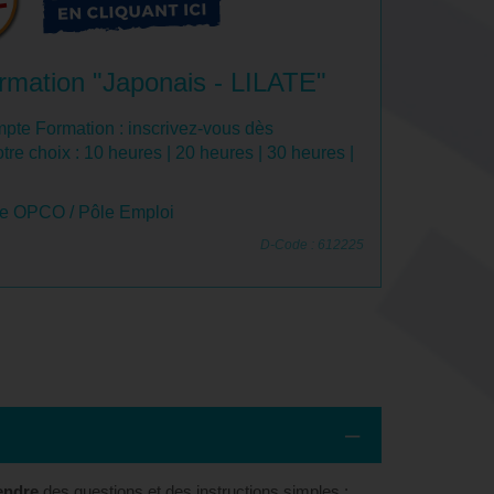
rmation "Japonais - LILATE"
pte Formation : inscrivez-vous dès
tre choix :
10 heures
|
20 heures
|
30 heures
|
le OPCO / Pôle Emploi
D-Code : 612225
ndre
des questions et des instructions simples ;