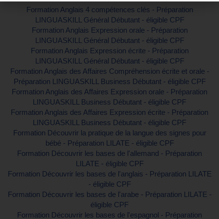
Formation Anglais 4 compétences clés - Préparation
LINGUASKILL Général Débutant - éligible CPF
Formation Anglais Expression orale - Préparation
LINGUASKILL Général Débutant - éligible CPF
Formation Anglais Expression écrite - Préparation
LINGUASKILL Général Débutant - éligible CPF
Formation Anglais des Affaires Compréhension écrite et orale -
Préparation LINGUASKILL Business Débutant - éligible CPF
Formation Anglais des Affaires Expression orale - Préparation
LINGUASKILL Business Débutant - éligible CPF
Formation Anglais des Affaires Expression écrite - Préparation
LINGUASKILL Business Débutant - éligible CPF
Formation Découvrir la pratique de la langue des signes pour
bébé - Préparation LILATE - éligible CPF
Formation Découvrir les bases de l'allemand - Préparation
LILATE - éligible CPF
Formation Découvrir les bases de l'anglais - Préparation LILATE
- éligible CPF
Formation Découvrir les bases de l'arabe - Préparation LILATE -
éligible CPF
Formation Découvrir les bases de l'espagnol - Préparation