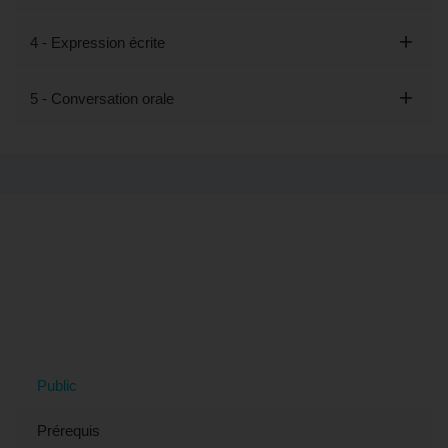
4 - Expression écrite
5 - Conversation orale
Tout savoir sur la formation "Découvrir
les bases du russe - Préparation
LILATE" (éligible CPF) à Chelles, 77
(Seine-et-Marne)
Public
Prérequis