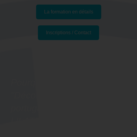
La formation en détails
Inscriptions / Contact
Passer l'examen
Pourquoi suivre la formation
"Découvrir les bases du
portugais - Préparation
LILATE" à Roubaix, 59
(Nord) ?