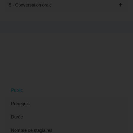
5 - Conversation orale
Tout savoir sur la formation "Découvrir
les bases du portugais - Préparation
LILATE" (éligible CPF) à Roubaix, 59
(Nord)
Public
Prérequis
Durée
Nombre de stagiaires