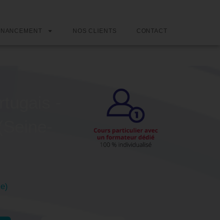
INANCEMENT
NOS CLIENTS
CONTACT
tugais -
(Seine-
me)