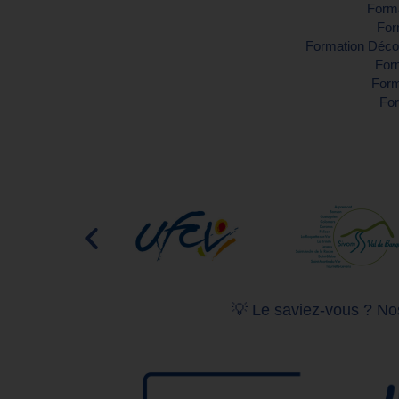
Forma
For
Formation Décou
Form
Form
For
💡 Le saviez-vous ? Nos