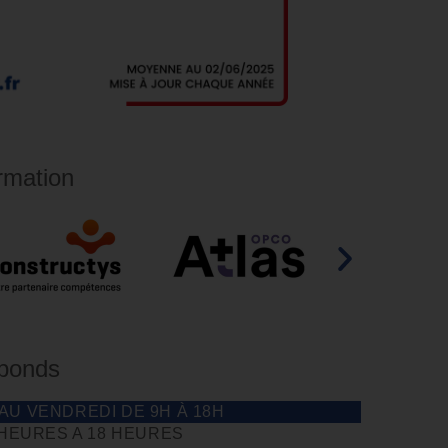
rmation
éponds
 AU VENDREDI DE 9H À 18H
 HEURES A 18 HEURES