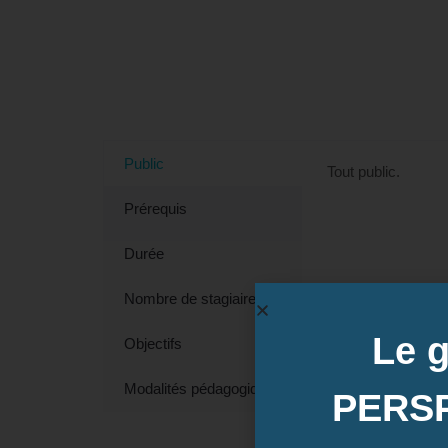
Tout savoir sur la formation "
Public
Tout public.
Prérequis
Durée
Nombre de stagiaires
Le 
Objectifs
Modalités pédagogiques
PERS