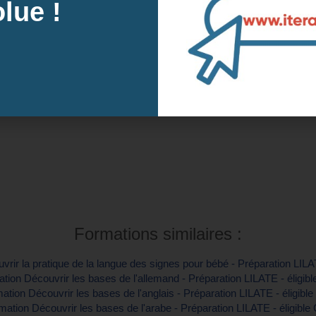
lue !
Contactez-nous pour en savoir plus
prochaines sessions à Le Havre, 76 (Sein
Intra-e
tre inscription
Contactez-
Formations similaires :
rir la pratique de la langue des signes pour bébé - Préparation LILA
tion Découvrir les bases de l'allemand - Préparation LILATE - éligib
ation Découvrir les bases de l'anglais - Préparation LILATE - éligibl
mation Découvrir les bases de l'arabe - Préparation LILATE - éligible