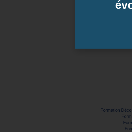
évo
Dates des 
Inter-entreprise
Contactez-nous pour demander vo
Formation Découv
Forma
Form
For