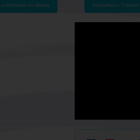
La formation en détails
Inscriptions / Contact
tion
portugais -
e Havre, 76
e portugais afin d'obtenir le
!
ègles de la langue de Camões
pression, à l'écrit comme à