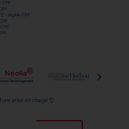
le CPF
 CPF
E - éligible CPF
e CPF
e CPF
 CPF
d'une prise en charge 👌