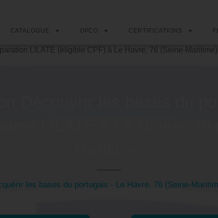
CATALOGUE
OPCO
CERTIFICATIONS
F
paration LILATE (éligible CPF) à Le Havre, 76 (Seine-Maritime)
on Découvrir les bases du por
ation LILATE à Le Havre, 76 
Maritime)
quérir les bases du portugais - Le Havre, 76 (Seine-Mariti