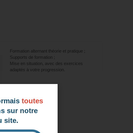
ion LILATE" (éligible CPF) à Le
Formation alternant théorie et pratique ;
Supports de formation ;
Mise en situation, avec des exercices
adaptés à votre progression.
ormais
toutes
s sur notre
 site.