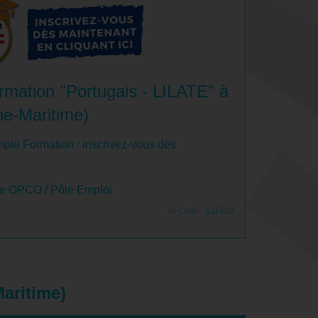
rmation "Portugais - LILATE" à
ne-Maritime)
pte Formation : inscrivez-vous dès
le OPCO / Pôle Emploi
D-Code : 611602
Maritime)