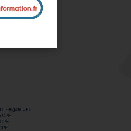
e-Maritime)
ntreprise et sur mesure
nous pour plus d'informations
TE - éligible CPF
le CPF
e CPF
 CPF