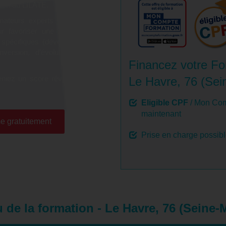
tion au LILATE.
ateurs experts du LILATE,
ur favoriser une montée en
 spécifiques (développement
onversion, d’évolution et de
Financez votre Fo
niez un score révélateur de
Le Havre, 76 (Sei
Eligible CPF
/ Mon Com
maintenant
e gratuitement
Prise en charge possib
de la formation - Le Havre, 76 (Seine-