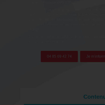
Cet apprentissage sera complété par une prépara
Vous serez accompagné(e) par un de nos form
diplômé en portugais. Il sera à vos côtés po
compétences en adéquation avec vos objectifs
personnel, d’insertion professionnelle, de rec
mobilité).
Il vous préparera au LILATE pour que vous obte
vos compétences réelles.
04 85 69 42 74
Je m'inform
Contenu 