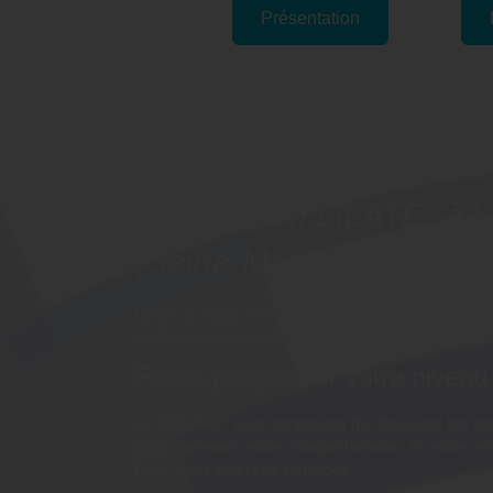
Présentation
Pourquoi suivre la forma
"Découvrir les bases du 
Préparation LILATE" à L
(Seine-Maritime) ?
Grâce à cette formation, vous pourrez pratiquer l
meilleur score au LILATE.
Faites progresser votre niveau 
Le formateur vous proposera de découvrir les r
pour favoriser votre compréhension et votre ex
l'oral, dans diverses situations.