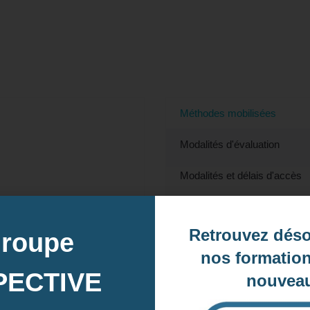
Découvrir les bases du portugais - Préparat
Havre, 76 (Seine-Maritime)
Méthodes mobilisées
Modalités d'évaluation
Modalités et délais d'accès
Accessibilité
Retrouvez dés
groupe
Prix
nos formation
Contact
PECTIVE
nouveau