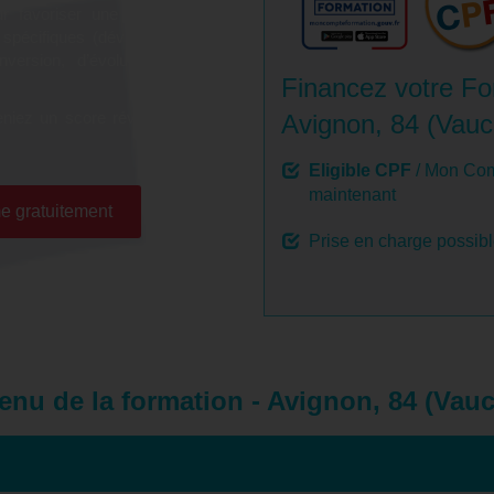
ur favoriser une montée en
 spécifiques (développement
onversion, d’évolution et de
Financez votre Fo
niez un score révélateur de
Avignon, 84 (Vauc
Eligible CPF
/ Mon Com
maintenant
e gratuitement
Prise en charge possib
enu de la formation - Avignon, 84 (Vauc