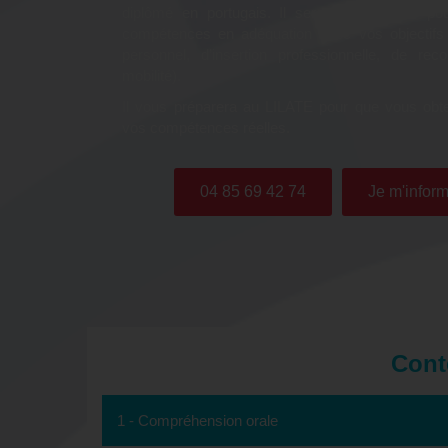
diplômé en portugais. Il sera à vos côtés po
compétences en adéquation avec vos objectifs
personnel, d’insertion professionnelle, de rec
mobilité).
Il vous préparera au LILATE pour que vous obte
vos compétences réelles.
04 85 69 42 74
Je m'inform
Cont
1 - Compréhension orale