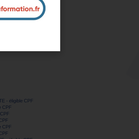
ucluse)
ntreprise et sur mesure
nous pour plus d'informations
TE - éligible CPF
le CPF
e CPF
 CPF
le CPF
 CPF