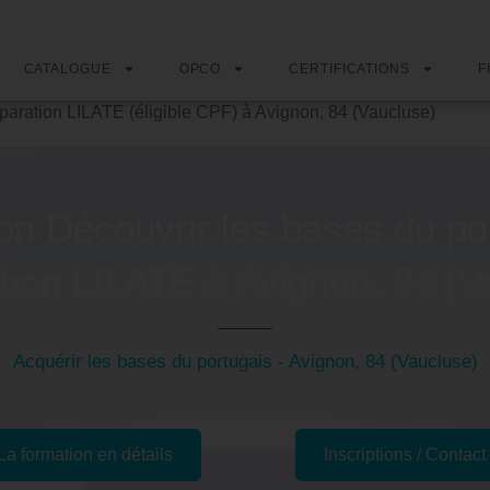
CATALOGUE
OPCO
CERTIFICATIONS
F
paration LILATE (éligible CPF) à Avignon, 84 (Vaucluse)
on Découvrir les bases du por
tion LILATE à Avignon, 84 (V
Acquérir les bases du portugais - Avignon, 84 (Vaucluse)
La formation en détails
Inscriptions / Contact