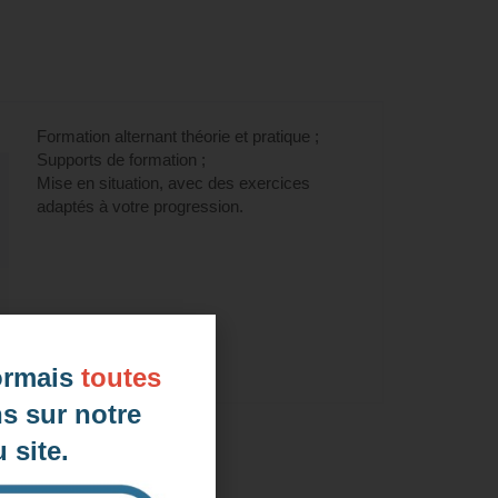
ation LILATE" (éligible CPF) à
Formation alternant théorie et pratique ;
Supports de formation ;
Mise en situation, avec des exercices
adaptés à votre progression.
ormais
toutes
s sur notre
 site.