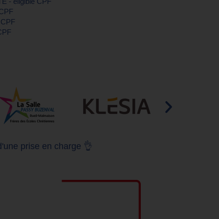
E - éligible CPF
e CPF
e CPF
 CPF
d'une prise en charge 👌