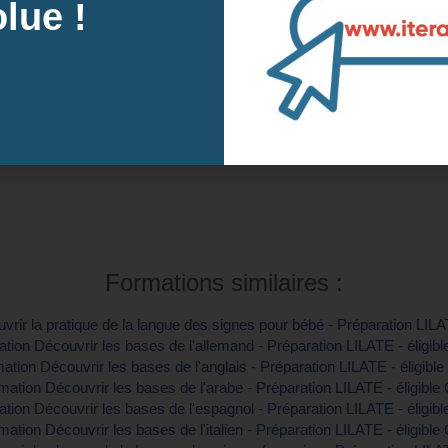
lue !
des prochaines sessions à Avignon, 84 (Va
Intra-e
tre inscription
Contactez-
Formations similaires :
rir la pratique de la langue des signes pour bébé - Préparation LILA
tion Découvrir les bases de l'allemand - Préparation LILATE - éligib
ation Découvrir les bases de l'anglais - Préparation LILATE - éligibl
mation Découvrir les bases de l'arabe - Préparation LILATE - éligible
tion Découvrir les bases de l'espagnol - Préparation LILATE - éligib
mation Découvrir les bases de l'italien - Préparation LILATE - éligible