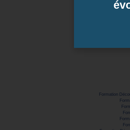
évo
Dates 
Inter-entreprise
Contactez-nous pour demander vo
Formation Découv
Forma
Form
For
Forma
For