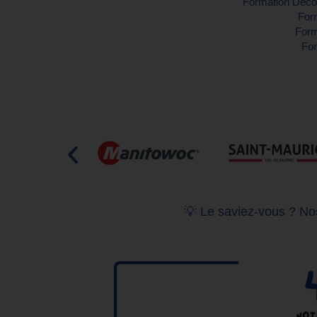
Formation Décou
Form
Form
For
💡 Le saviez-vous ? Nos