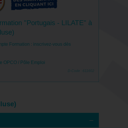
rmation "Portugais - LILATE" à
luse)
pte Formation : inscrivez-vous dès
le OPCO / Pôle Emploi
D-Code : 611602
luse)