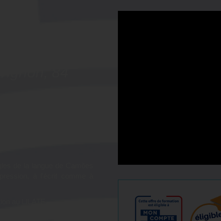
tion
portugais -
vignon, 84
e portugais afin d'obtenir le
!
ègles de la langue de Camões
pression, à l'écrit comme à
tion au LILATE.
ateurs experts du LILATE,