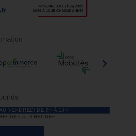
rmation
éponds
 AU VENDREDI DE 9H À 18H
 HEURES A 18 HEURES
04 85 69 42 74