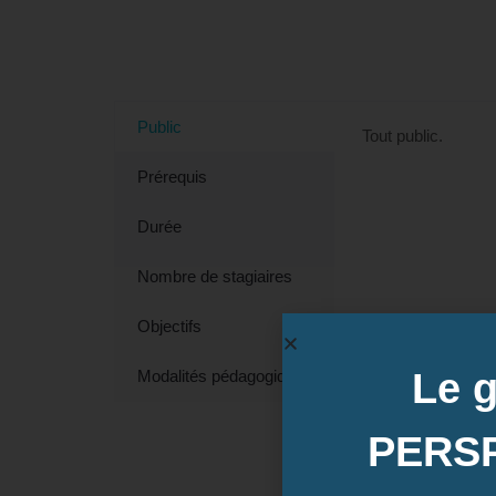
Tout savoir sur la formation 
Public
Tout public.
Prérequis
Durée
Nombre de stagiaires
Objectifs
Le 
Modalités pédagogiques
PERS