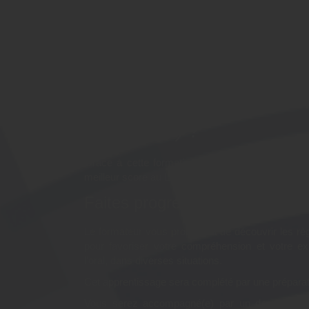
Pourquoi suivre la forma
"Découvrir les bases du 
Préparation LILATE" à A
(Vaucluse) ?
Grâce à cette formation, vous pourrez pratiquer l
meilleur score au LILATE.
Faites progresser votre niveau 
Le formateur vous proposera de découvrir les r
pour favoriser votre compréhension et votre ex
l'oral, dans diverses situations.
Cet apprentissage sera complété par une prépara
Vous serez accompagné(e) par un de nos form