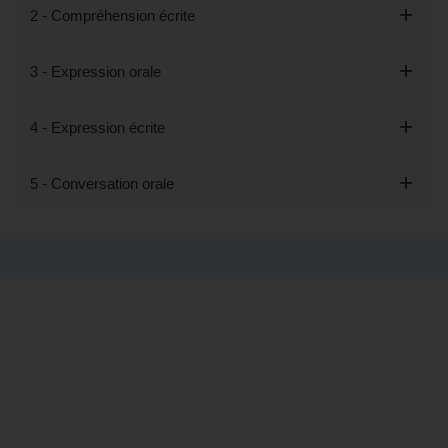
2 - Compréhension écrite
3 - Expression orale
4 - Expression écrite
5 - Conversation orale
Tout savoir sur la formation "Découvrir
les bases de l'italien - Préparation
LILATE (éligible CPF)" à Neuilly-sur-
Seine, 92 (Hauts-de-Seine)