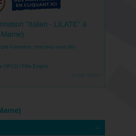
mation "Italien - LILATE" à
e-Marne)
pte Formation : inscrivez-vous dès
le OPCO / Pôle Emploi
D-Code : 610013
-Marne)