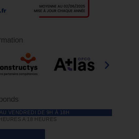
rmation
éponds
 AU VENDREDI DE 9H À 18H
 HEURES A 18 HEURES
04 85 69 42 74