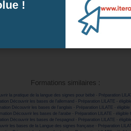
lue !
s prochaines sessions à Créteil, 94 (Val-
Intra-e
tre inscription
Contactez-
Formations similaires :
rir la pratique de la langue des signes pour bébé - Préparation LILA
tion Découvrir les bases de l'allemand - Préparation LILATE - éligib
ation Découvrir les bases de l'anglais - Préparation LILATE - éligibl
mation Découvrir les bases de l'arabe - Préparation LILATE - éligible
tion Découvrir les bases de l'espagnol - Préparation LILATE - éligib
vrir les bases de la Langue des signes française - Préparation LILAT