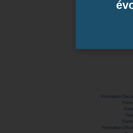
évo
Dates de
Inter-entreprise
Contactez-nous pour demander vo
Formation Découv
Forma
Form
For
Forma
Formation Décou