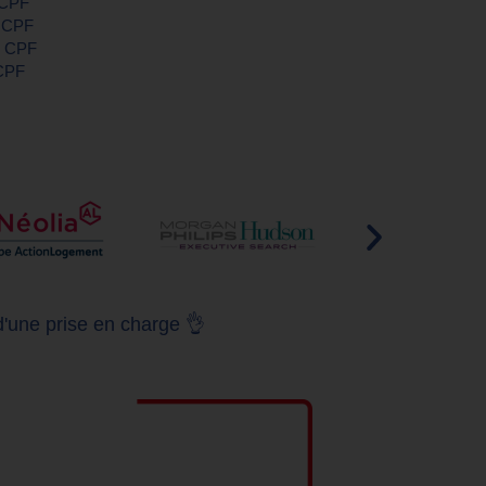
e CPF
e CPF
le CPF
 CPF
d'une prise en charge 👌