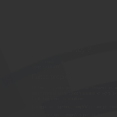
Pourquoi suivre la forma
"Découvrir les bases de l'
Préparation LILATE" à Cr
(Val-de-Marne) ?
Grâce à cette formation, vous pourrez pratiquer l’ita
score au LILATE.
Faites progresser votre niveau 
Le formateur vous proposera de découvrir les r
pour favoriser votre compréhension et votre ex
l'oral, dans diverses situations.
Cet apprentissage sera complété par une prépara
Vous serez accompagné(e) par un de nos form