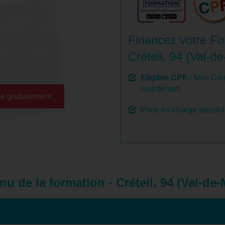
r favoriser une montée en
 spécifiques (développement
onversion, d’évolution et de
Financez votre For
niez un score révélateur de
Créteil, 94 (Val-d
Eligible CPF
/ Mon Com
maintenant
e gratuitement
Prise en charge possib
u de la formation - Créteil, 94 (Val-de