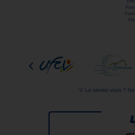
Form
Form
Forma
For
💡 Le saviez-vous ? Nos