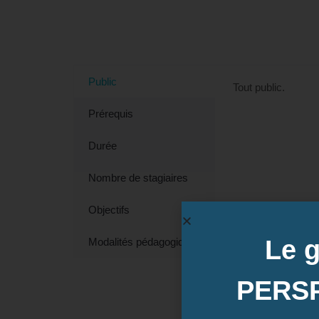
Tout savoir sur la formation "Dé
Public
Tout public.
Prérequis
Durée
Nombre de stagiaires
Objectifs
Le 
Modalités pédagogiques
PERS