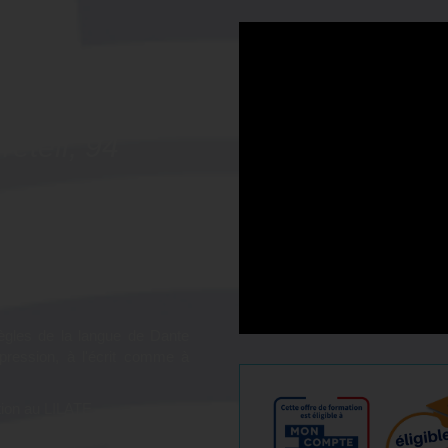
tion
italien -
éteil, 94
lien afin d'obtenir le meilleur
!
ègles de la langue de Dante
pression, à l'écrit comme à
tion au LILATE.
ateurs experts du LILATE,