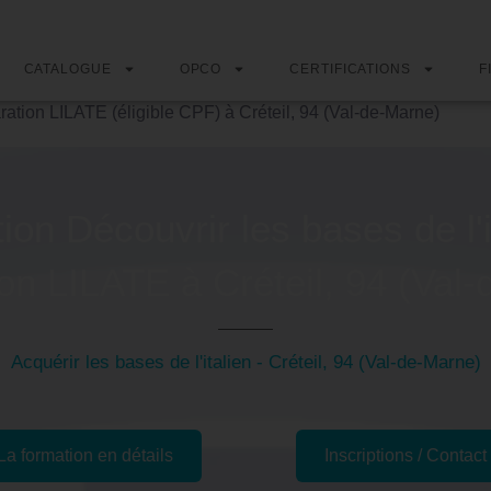
CATALOGUE
OPCO
CERTIFICATIONS
F
aration LILATE (éligible CPF) à Créteil, 94 (Val-de-Marne)
on Découvrir les bases de l'i
on LILATE à Créteil, 94 (Val
Acquérir les bases de l'italien - Créteil, 94 (Val-de-Marne)
La formation en détails
Inscriptions / Contact