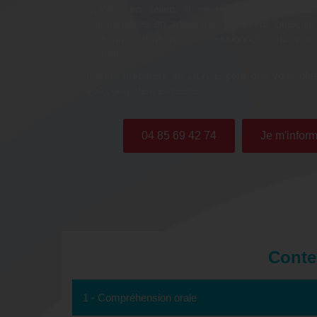
diplômé en italien. Il sera à vos côtés pou
compétences en adéquation avec vos objectifs
personnel, d’insertion professionnelle, de rec
mobilité).
Il vous préparera au LILATE pour que vous obte
vos compétences réelles.
04 85 69 42 74
Je m'inform
Conten
1 - Compréhension orale