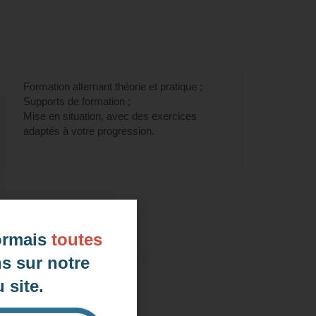
LILATE (éligible CPF)" à Créteil,
Formation alternant théorie et pratique ;
Supports de formation ;
Mise en situation, avec des exercices
adaptés à votre progression.
ormais
toutes
s sur notre
 site.