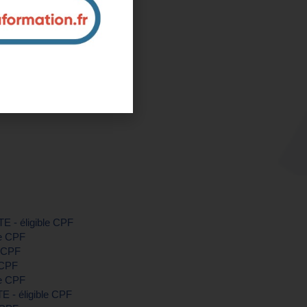
de-Marne)
ntreprise et sur mesure
nous pour plus d'informations
TE - éligible CPF
le CPF
e CPF
 CPF
le CPF
E - éligible CPF