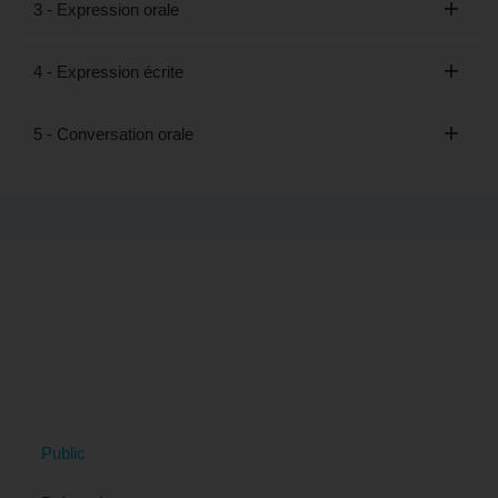
3 - Expression orale
4 - Expression écrite
5 - Conversation orale
Tout savoir sur la formation "Découvrir
les bases de l'italien - Préparation
LILATE (éligible CPF)" à Clichy, 92
(Hauts-de-Seine)
Public