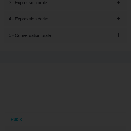
3 - Expression orale
4 - Expression écrite
5 - Conversation orale
Tout savoir sur la formation "Découvrir
les bases de l'italien - Préparation
LILATE (éligible CPF)" à Antony, 92
(Hauts-de-Seine)
Public