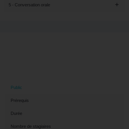
5 - Conversation orale
Tout savoir sur la formation "Découvrir
les bases du chinois - Préparation
LILATE" (éligible CPF) à Troyes, 10
(Aube)
Public
Prérequis
Durée
Nombre de stagiaires