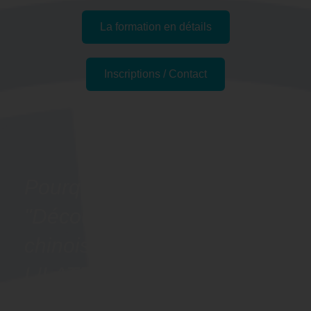
La formation en détails
Inscriptions / Contact
Passer l'examen
Pourquoi suivre la formation
"Découvrir les bases du
chinois - Préparation
LILATE" à Troyes, 10
(Aube) ?