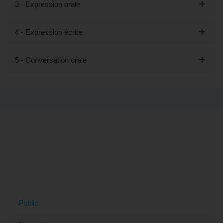
3 - Expression orale
4 - Expression écrite
5 - Conversation orale
Tout savoir sur la formation "Découvrir
les bases du chinois - Préparation
LILATE" (éligible CPF) à Clichy, 92
(Hauts-de-Seine)
Public