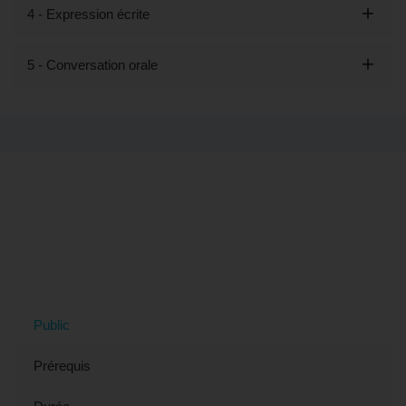
4 - Expression écrite
5 - Conversation orale
Tout savoir sur la formation Découvrir
les bases de l'arabe - Préparation
LILATE (éligible CPF) à Villejuif, 94
(Val-de-Marne)
Public
Prérequis