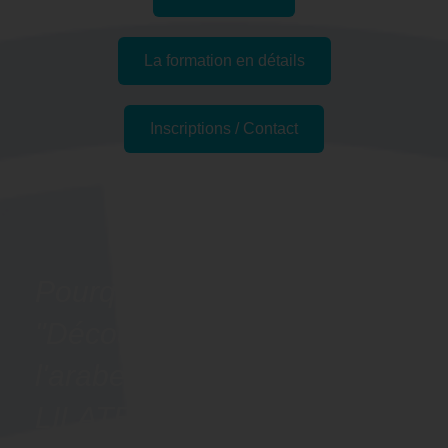
La formation en détails
Inscriptions / Contact
Passer l'examen
Pourquoi suivre la formation
"Découvrir les bases de
l'arabe - Préparation
LILATE" à Villejuif, 94 (Val-