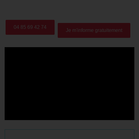
score révélateur de vos compétences réelles.
04 85 69 42 74
Je m'informe gratuitement