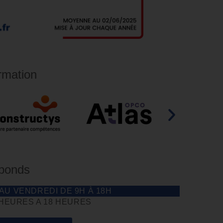
rmation
éponds
 AU VENDREDI DE 9H À 18H
 HEURES A 18 HEURES