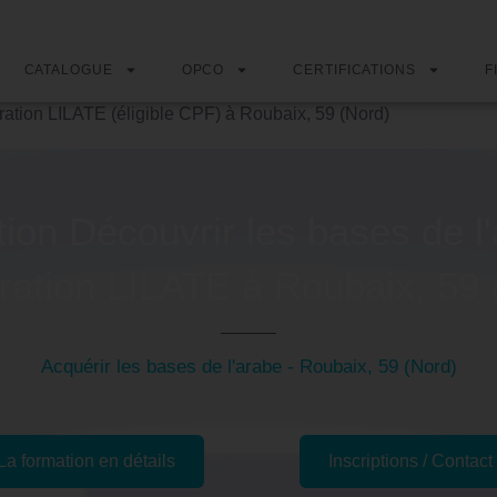
CATALOGUE
OPCO
CERTIFICATIONS
F
ration LILATE (éligible CPF) à Roubaix, 59 (Nord)
ion Découvrir les bases de l'
ration LILATE à Roubaix, 59 
Acquérir les bases de l'arabe - Roubaix, 59 (Nord)
La formation en détails
Inscriptions / Contact