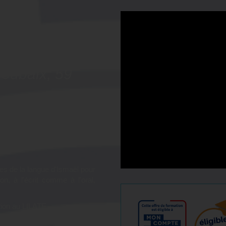
tion
l'arabe -
Roubaix, 59
rabe afin d'obtenir le meilleur
!
es de la langue d'Ismaël pour
n, à l'écrit comme à l'oral,
tion au LILATE.
ateurs experts du LILATE,