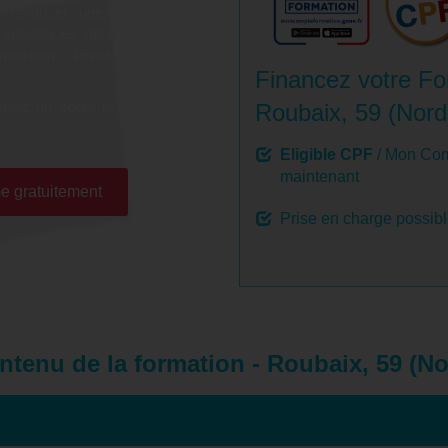
r favoriser une montée en
 spécifiques (développement
onversion, d’évolution et de
Financez votre Fo
niez un score révélateur de
Roubaix, 59 (Nord
Eligible CPF
/ Mon Com
maintenant
e gratuitement
Prise en charge possib
ntenu de la formation - Roubaix, 59 (No