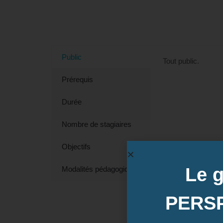
Tout savoir sur la formation Dé
Public
Tout public.
Prérequis
Durée
Nombre de stagiaires
Objectifs
Le 
Modalités pédagogiques
PERS