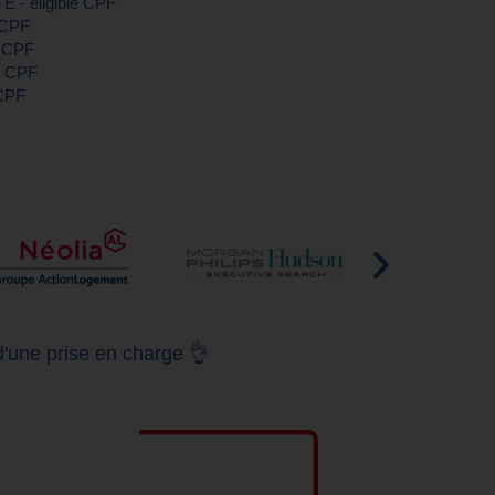
E - éligible CPF
e CPF
e CPF
le CPF
 CPF
d'une prise en charge 👌