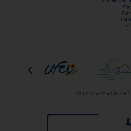
Formation Décou
Form
Form
Forma
For
💡 Le saviez-vous ? Nos