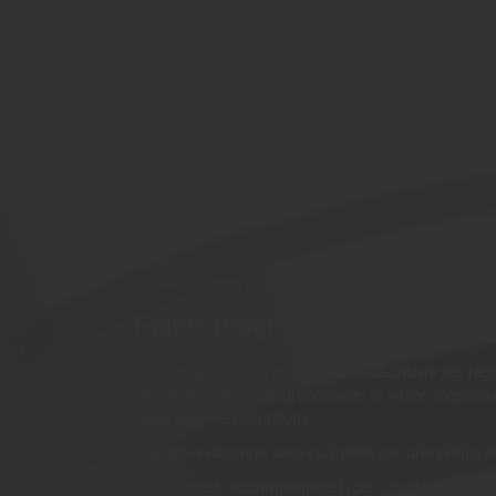
Pourquoi suivre la forma
"Découvrir les bases de 
Préparation LILATE" à 
(Nord) ?
Grâce à cette formation, vous pourrez pratiquer l’a
score au LILATE.
Faites progresser votre niveau 
Le formateur vous proposera de découvrir les règl
favoriser votre compréhension et votre expressio
dans diverses situations.
Cet apprentissage sera complété par une prépara
Vous serez accompagné(e) par un de nos form