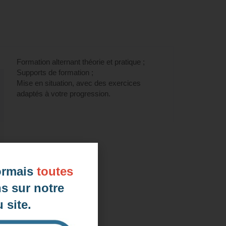
LILATE (éligible CPF) à Roubaix,
Formation alternant théorie et pratique ;
Supports de formation ;
Mise en situation, avec des exercices
adaptés à votre progression.
ormais
toutes
s sur notre
 site.