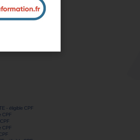
Nord)
ntreprise et sur mesure
nous pour plus d'informations
TE - éligible CPF
le CPF
e CPF
le CPF
 CPF