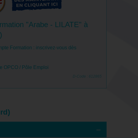
rmation "Arabe - LILATE" à
)
pte Formation : inscrivez-vous dès
le OPCO / Pôle Emploi
D-Code : 612865
rd)