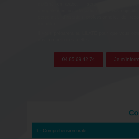
diplômé en arabe. Il sera à vos côtés pou
compétences en adéquation avec vos objectifs
personnel, d’insertion professionnelle, de rec
mobilité).
Il vous préparera au LILATE pour que vous obte
vos compétences réelles.
04 85 69 42 74
Je m'inform
Co
1 - Compréhension orale