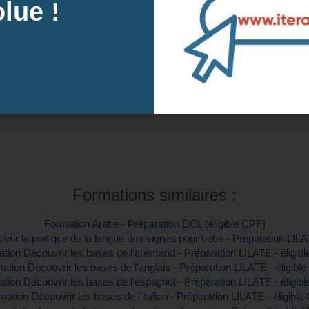
lue !
s des prochaines sessions à Roubaix, 59 (
Intra-e
tre inscription
Contactez-
Formations similaires :
Formation Arabe - Préparation DCL (éligible CPF)
rir la pratique de la langue des signes pour bébé - Préparation LILA
tion Découvrir les bases de l'allemand - Préparation LILATE - éligib
ation Découvrir les bases de l'anglais - Préparation LILATE - éligibl
tion Découvrir les bases de l'espagnol - Préparation LILATE - éligib
mation Découvrir les bases de l'italien - Préparation LILATE - éligible