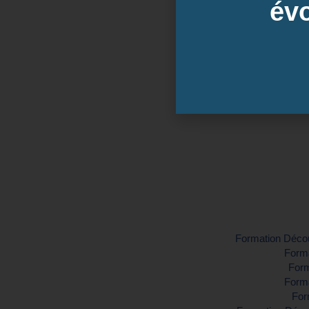
évo
Date
Inter-entreprise
Contactez-nous pour demander vo
Formation Découv
Forma
Form
Forma
For