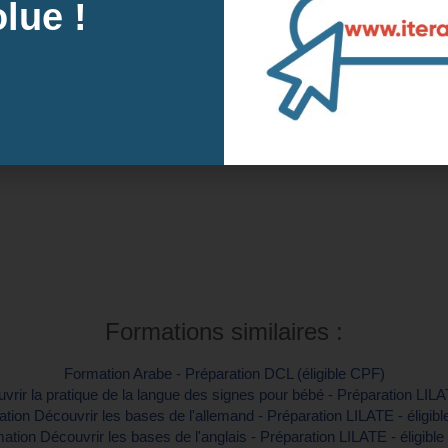
lue !
Contactez-nous pour en savoir plus
s prochaines sessions à Rennes, 35 (Ille-et
Intra-e
tre inscription
Contactez-
Formations similaires :
Formation Arabe - Préparation DCL (éligible CPF)
rir la pratique de la langue des signes pour bébé - Préparation LILA
tion Découvrir les bases de l'allemand - Préparation LILATE - éligib
ation Découvrir les bases de l'anglais - Préparation LILATE - éligibl