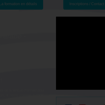
La formation en détails
Inscriptions / Contact
tion
l'arabe -
Rennes, 35
rabe afin d'obtenir le meilleur
!
es de la langue d'Ismaël pour
n, à l'écrit comme à l'oral,