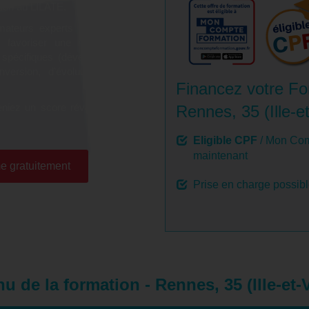
tion au LILATE.
ateurs experts du LILATE,
r favoriser une montée en
 spécifiques (développement
onversion, d’évolution et de
Financez votre Fo
niez un score révélateur de
Rennes, 35 (Ille-et
Eligible CPF
/ Mon Com
maintenant
e gratuitement
Prise en charge possib
u de la formation - Rennes, 35 (Ille-et-V