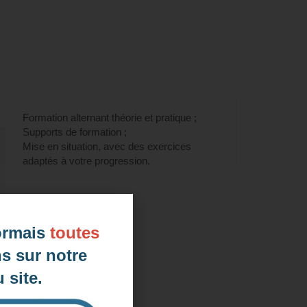
ILATE (éligible CPF) à Rennes, 35
Formation alternant théorie et pratique ;
Supports de formation ;
Mise en situation, avec des exercices
adaptés à votre progression.
ormais
toutes
s sur notre
 site.