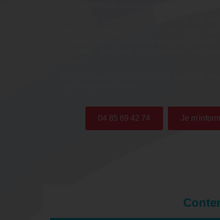
Cet apprentissage sera complété par une prépara
Vous serez accompagné(e) par un de nos form
diplômé en arabe. Il sera à vos côtés pou
compétences en adéquation avec vos objectifs
personnel, d’insertion professionnelle, de rec
mobilité).
Il vous préparera au LILATE pour que vous obte
vos compétences réelles.
04 85 69 42 74
Je m'inform
Conten