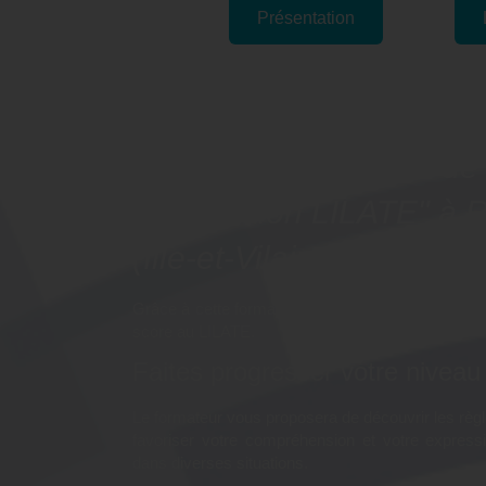
Présentation
Pourquoi suivre la forma
"Découvrir les bases de 
Préparation LILATE" à 
(Ille-et-Vilaine) ?
Grâce à cette formation, vous pourrez pratiquer l’a
score au LILATE.
Faites progresser votre niveau 
Le formateur vous proposera de découvrir les règl
favoriser votre compréhension et votre expressio
dans diverses situations.