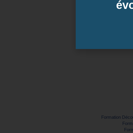
évo
Dates de
Inter-entreprise
Contactez-nous pour demander vo
Formation Découv
Forma
Form