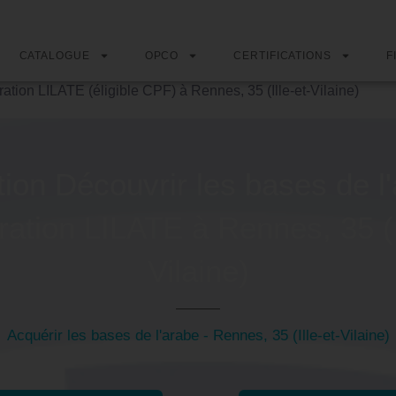
CATALOGUE
OPCO
CERTIFICATIONS
F
ation LILATE (éligible CPF) à Rennes, 35 (Ille-et-Vilaine)
ion Découvrir les bases de l'
ation LILATE à Rennes, 35 (I
Vilaine)
Acquérir les bases de l'arabe - Rennes, 35 (Ille-et-Vilaine)