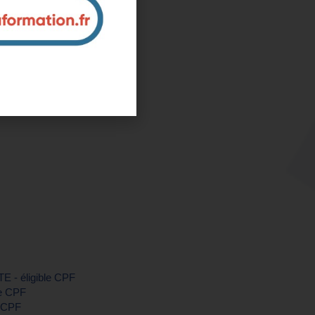
-Vilaine)
ntreprise et sur mesure
nous pour plus d'informations
TE - éligible CPF
le CPF
e CPF