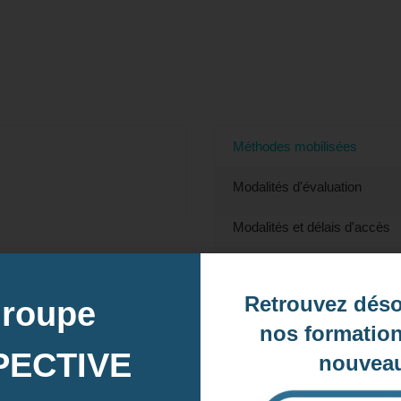
ouvrir les bases de l'arabe - Préparation L
(Ille-et-Vilaine)
Méthodes mobilisées
Modalités d'évaluation
Modalités et délais d'accès
Accessibilité
Retrouvez dés
groupe
Prix
nos formation
Contact
PECTIVE
nouveau