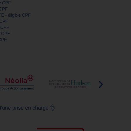
le CPF
 CPF
E - éligible CPF
e CPF
e CPF
le CPF
 CPF
d'une prise en charge 👌