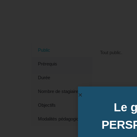
Tout savoir sur la formation Déc
Public
Tout public.
Prérequis
Durée
Nombre de stagiaires
Le 
Objectifs
Modalités pédagogiques
PERS