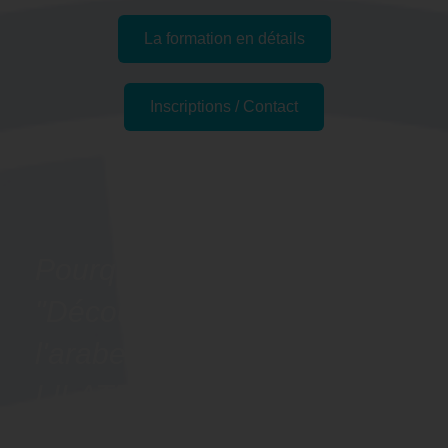
La formation en détails
Inscriptions / Contact
Passer l'examen
Pourquoi suivre la formation
"Découvrir les bases de
l'arabe - Préparation
LILATE" à Mérignac, 33
(Gironde) ?