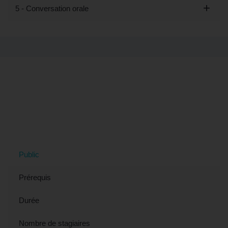
5 - Conversation orale
Tout savoir sur la formation Découvrir
les bases de l'arabe - Préparation
LILATE (éligible CPF) à Mérignac, 33
(Gironde)
Public
Prérequis
Durée
Nombre de stagiaires