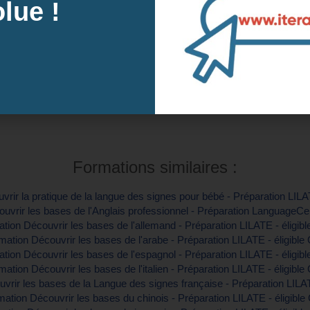
lue !
des prochaines sessions à Lorient, 56 (Mo
Intra-e
tre inscription
Contactez-
Formations similaires :
rir la pratique de la langue des signes pour bébé - Préparation LILA
uvrir les bases de l'Anglais professionnel - Préparation LanguageCert
tion Découvrir les bases de l'allemand - Préparation LILATE - éligib
mation Découvrir les bases de l'arabe - Préparation LILATE - éligible
tion Découvrir les bases de l'espagnol - Préparation LILATE - éligib
mation Découvrir les bases de l'italien - Préparation LILATE - éligible
vrir les bases de la Langue des signes française - Préparation LILAT
ation Découvrir les bases du chinois - Préparation LILATE - éligibl