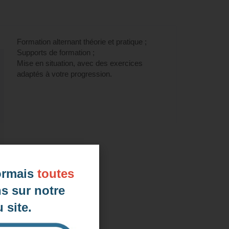
Formation alternant théorie et pratique ;
Supports de formation ;
Mise en situation, avec des exercices
adaptés à votre progression.
ormais
toutes
s sur notre
 site.