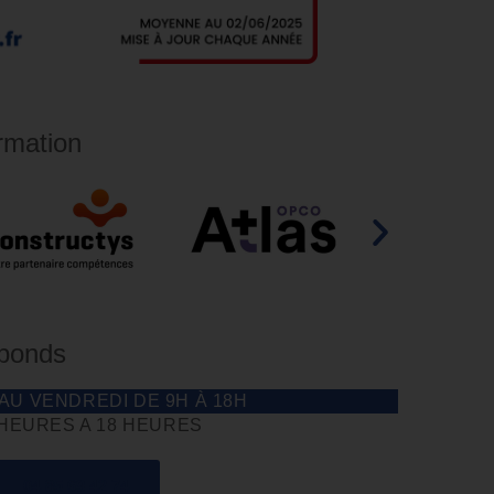
rmation
éponds
 AU VENDREDI DE 9H À 18H
 HEURES A 18 HEURES
04 85 69 42 74