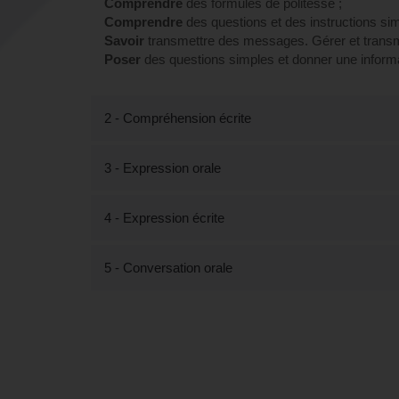
Comprendre
des formules de politesse ;
Comprendre
des questions et des instructions sim
Savoir
transmettre des messages. Gérer et transm
Poser
des questions simples et donner une informat
2 - Compréhension écrite
3 - Expression orale
4 - Expression écrite
5 - Conversation orale
Tout savoir sur la formation Déc