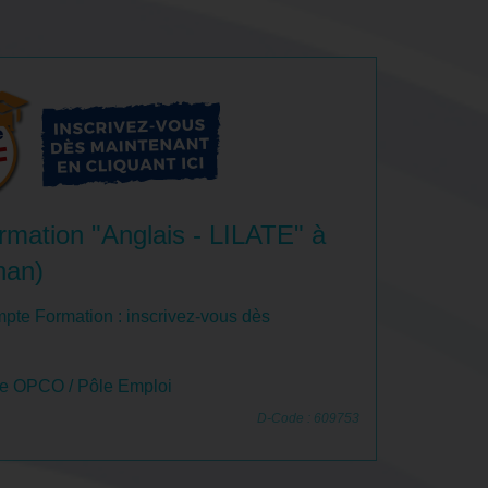
rmation "Anglais - LILATE" à
han)
pte Formation : inscrivez-vous dès
le OPCO / Pôle Emploi
D-Code : 609753