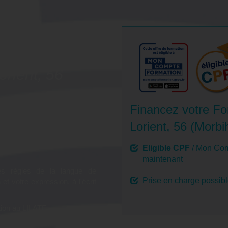
tion
'anglais -
orient, 56
Financez votre Fo
 l’anglais afin d'obtenir le
Lorient, 56 (Morbi
!
Eligible CPF
/ Mon Com
maintenant
es règles de la langue de
Prise en charge possib
t votre expression, à l'écrit
tion au LILATE.
ateurs experts du LILATE,