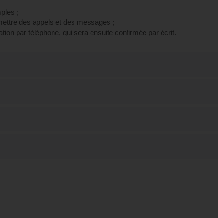
ples ;
ettre des appels et des messages ;
ion par téléphone, qui sera ensuite confirmée par écrit.
ouvrir les bases de l'anglais - Préparation