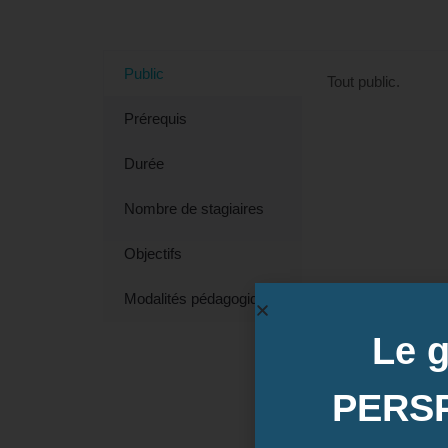
Public
Tout public.
Prérequis
Durée
Nombre de stagiaires
Objectifs
Modalités pédagogiques
Le 
PERS