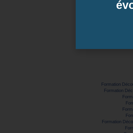
évo
Dates 
Inter-entreprise
Contactez-nous pour demander vo
Formation Découv
Formation Déco
Forma
For
Forma
For
Formation Décou
Form