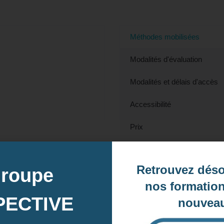
56 (Morbihan)
Méthodes mobilisées
Modalités d'évaluation
Modalités et délais d'accès
Accessibilité
Prix
Contact
Retrouvez dés
groupe
nos formation
Contactez-nous pour en savoir plus
PECTIVE
nouveau