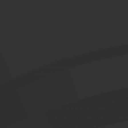
Pourquoi suivre la forma
"Découvrir les bases de l
Préparation LILATE" à L
(Morbihan) ?
Grâce à cette formation, vous pourrez pratiquer
meilleur score au LILATE.
Faites progresser votre niveau 
Le formateur vous proposera de découvrir l
Shakespeare pour favoriser votre compréhension e
comme à l'oral, dans diverses situations.
Cet apprentissage sera complété par une prépara
Vous serez accompagné(e) par un de nos form