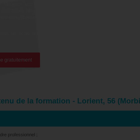
r favoriser une montée en
 spécifiques (développement
onversion, d’évolution et de
niez un score révélateur de
e gratuitement
enu de la formation - Lorient, 56 (Morb
re professionnel ;