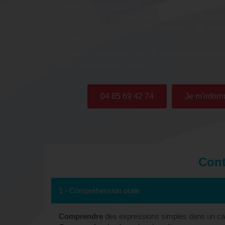
diplômé en anglais. Il sera à vos côtés pou
compétences en adéquation avec vos objectifs
personnel, d’insertion professionnelle, de rec
mobilité).
Il vous préparera au LILATE pour que vous obte
vos compétences réelles.
04 85 69 42 74
Je m'inform
Cont
1 - Compréhension orale
Comprendre
des expressions simples dans un cad