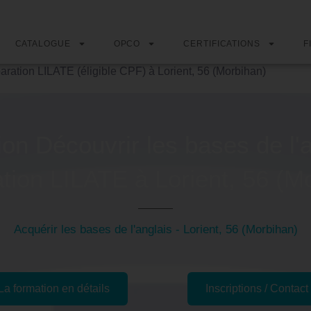
CATALOGUE
OPCO
CERTIFICATIONS
F
aration LILATE (éligible CPF) à Lorient, 56 (Morbihan)
on Découvrir les bases de l'a
tion LILATE à Lorient, 56 (M
Acquérir les bases de l'anglais - Lorient, 56 (Morbihan)
La formation en détails
Inscriptions / Contact