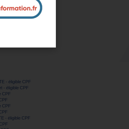
rbihan)
ntreprise et sur mesure
nous pour plus d'informations
TE - éligible CPF
 - éligible CPF
le CPF
 CPF
le CPF
 CPF
E - éligible CPF
e CPF