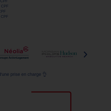
e CPF
le CPF
 CPF
le CPF
d'une prise en charge 👌