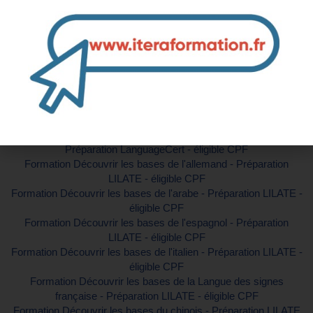
Contactez-nous pour plus d'informations
Formations similaires :
Formation Découvrir la pratique de la langue des signes pour
bébé - Préparation LILATE - éligible CPF
Formation Découvrir les bases de l'Anglais professionnel -
Préparation LanguageCert - éligible CPF
Formation Découvrir les bases de l'allemand - Préparation
LILATE - éligible CPF
Formation Découvrir les bases de l'arabe - Préparation LILATE -
éligible CPF
Formation Découvrir les bases de l'espagnol - Préparation
LILATE - éligible CPF
Formation Découvrir les bases de l'italien - Préparation LILATE -
éligible CPF
Formation Découvrir les bases de la Langue des signes
française - Préparation LILATE - éligible CPF
Formation Découvrir les bases du chinois - Préparation LILATE