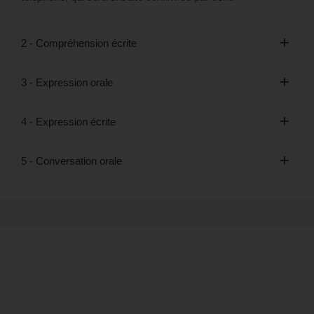
2 - Compréhension écrite
3 - Expression orale
4 - Expression écrite
5 - Conversation orale
Tout savoir sur la formation Découvrir
les bases de l'anglais - Préparation
LILATE (éligible CPF) à Le Mans, 72