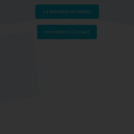
La formation en détails
Inscriptions / Contact
Passer l'examen
Pourquoi suivre la formation
"Découvrir les bases de
l'anglais - Préparation
LILATE" à Le Mans, 72
(Sarthe) ?