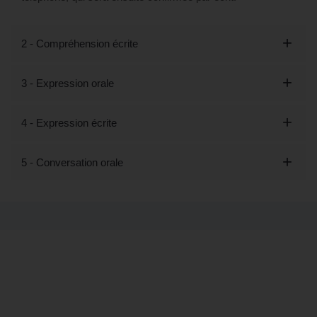
2 - Compréhension écrite
3 - Expression orale
4 - Expression écrite
5 - Conversation orale
Tout savoir sur la formation Découvrir
les bases de l'anglais - Préparation
LILATE (éligible CPF) à Hyères, 83