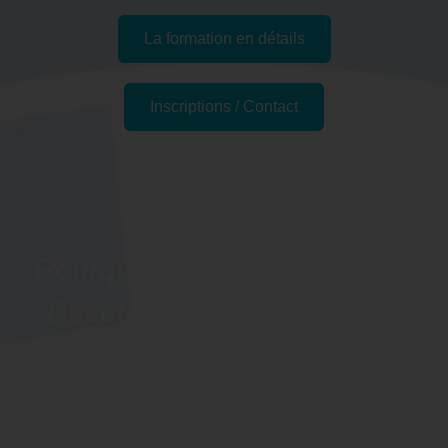
La formation en détails
Inscriptions / Contact
Passer l'examen
Pourquoi suivre la formation
"Découvrir les bases de
l'anglais - Préparation
LILATE" à Hyères, 83 (Var)
?