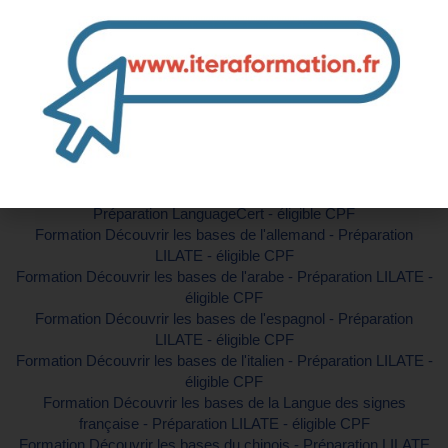
Contactez-nous pour plus d'informations
Formations similaires :
Formation Découvrir la pratique de la langue des signes pour
bébé - Préparation LILATE - éligible CPF
Formation Découvrir les bases de l'Anglais professionnel -
Préparation LanguageCert - éligible CPF
Formation Découvrir les bases de l'allemand - Préparation
LILATE - éligible CPF
Formation Découvrir les bases de l'arabe - Préparation LILATE -
éligible CPF
Formation Découvrir les bases de l'espagnol - Préparation
LILATE - éligible CPF
Formation Découvrir les bases de l'italien - Préparation LILATE -
éligible CPF
Formation Découvrir les bases de la Langue des signes
française - Préparation LILATE - éligible CPF
Formation Découvrir les bases du chinois - Préparation LILATE