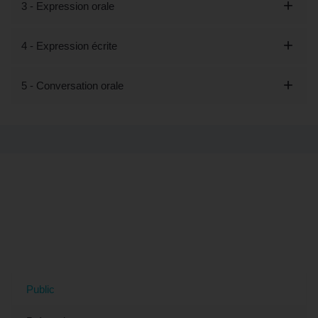
3 - Expression orale
4 - Expression écrite
5 - Conversation orale
Tout savoir sur la formation "Découvrir
les bases du japonais - Préparation
LILATE" (éligible CPF) à Chelles, 77
(Seine-et-Marne)
Public