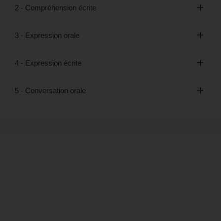
2 - Compréhension écrite
3 - Expression orale
4 - Expression écrite
5 - Conversation orale
Tout savoir sur la formation "Découvrir
les bases du japonais - Préparation
LILATE" (éligible CPF) à Aulnay-sous-
Bois, 93 (Seine-Saint-Denis)