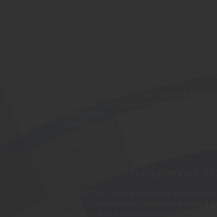
Pourquoi suivre la forma
son italien professionne
CLOE " à Lille, 59 (Nord
Un collaborateur qui maîtrise la langue italienne, 
entreprises
ayant une
clientèle italienne
importa
marché italien
. Les recruteurs basés dans les ré
régulièrement des personnes capables de
commu
de Dante ! La maîtrise de cette langue est très 
tourisme et de l’immobilier, mais d'autres sec
cette compétence chez un candidat.
Valorisez vos compétences ling
PERSPECTIVE vous accompagne dans l’apprentis
romane ! Nos sessions d'italien vous aideront à
é
mais aussi, à vous mettre en condition lors de fut