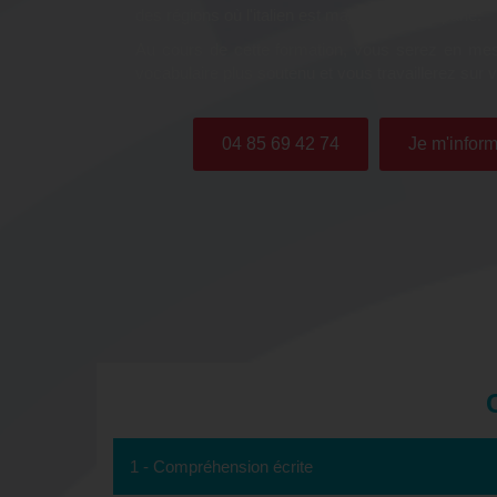
des régions où l'italien est majoritairement parlé.
Au cours de cette formation, vous serez en mesur
vocabulaire plus soutenu et vous travaillerez sur v
04 85 69 42 74
Je m'inform
1 - Compréhension écrite