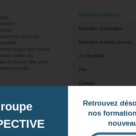
Méthodes mobilisées
arié ;
épendant ;
Modalités d'évaluation
ploi ;
uvement associatif,
Modalités et délais d'accès
tualiste ;
ervice civique (personnes
itant valider ses
Accessibilité
ns la langue cible, dans
rofessionnelle.
Prix
Contact
Retrouvez dés
groupe
Contactez-nous pour en savoir plus
nos formation
PECTIVE
nouveau