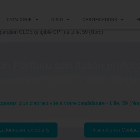
CATALOGUE
OPCO
CERTIFICATIONS
F
éparation CLOE (éligible CPF) à Lille, 59 (Nord)
n Parfaire son italien profes
paration CLOE à Lille, 59 (N
pportez plus d'attractivité à votre candidature - Lille, 59 (Nor
La formation en détails
Inscriptions / Contact