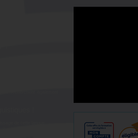
tion "Parfaire
l - Préparation
) ?
est un
atout majeur pour les
nte ou souhaitant s'ouvrir au
gions frontalières recherchent
niquer avec aise
la langue
convoitée dans le secteur du
teurs recherchent également
uistiques !
sage de cette langue
voluer professionnellement
,
urs voyages d'affaires dans