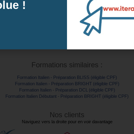
tes des prochaines sessions à Lille, 59 (No
lue !
Intra-e
tre inscription
Contactez-
Formations similaires :
Formation Italien - Préparation BLISS (éligible CPF)
Formation Italien - Préparation BRIGHT (éligible CPF)
Formation Italien - Préparation DCL (éligible CPF)
Formation Italien Débutant - Préparation BRIGHT (éligible CPF)
Nos clients
Naviguez vers la droite pour en voir davantage