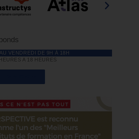
éponds
 AU VENDREDI DE 9H À 18H
 HEURES A 18 HEURES
04 85 69 42 74