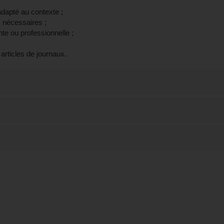
dapté au contexte ;
 nécessaires ;
te ou professionnelle ;
 articles de journaux.
faire son italien professionnel - Préparatio
(Nord)