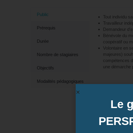
Public
Tout individu sal
Travailleur ind
Prérequis
Demandeur d’em
Bénévole du mo
Durée
coopératif ou mu
Volontaire en s
majeures) souha
Nombre de stagiaires
compétences da
une démarche p
Objectifs
Modalités pédagogiques
Le 
PERS