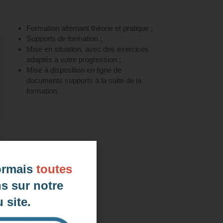
Formation alternant théorie et pratique ;
Supports de formation ;
Mise en situation, avec des exercices
adaptés à votre progression ;
Mise à disposition en ligne de
documents supports à la suite de la
formation.
ormais
toutes
s sur notre
 site.