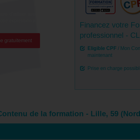
e d'utiliser avec facilité un
otre expression à l'oral.
Financez votre For
professionnel - CL
e gratuitement
Eligible CPF
/ Mon Com
maintenant
Prise en charge possib
Contenu de la formation - Lille, 59 (Nord