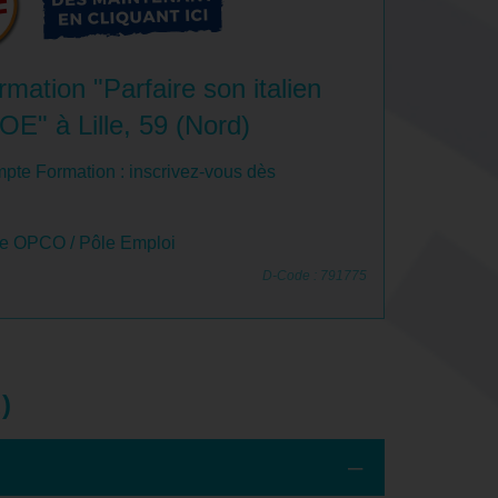
mation "Parfaire son italien
OE" à Lille, 59 (Nord)
pte Formation : inscrivez-vous dès
le OPCO / Pôle Emploi
D-Code : 791775
)