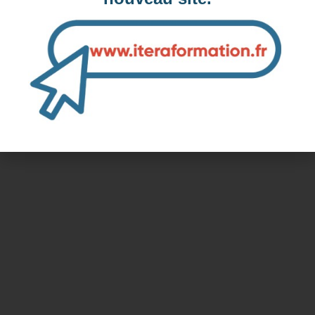
Dates des prochaines sessions à Le
Mans, 72 (Sarthe)
Inter-entreprise
Contactez-nous pour demander votre inscription
Intra-entreprise et sur mesure