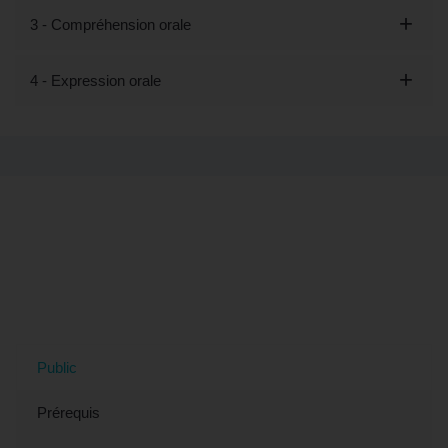
3 - Compréhension orale
4 - Expression orale
Tout savoir sur la formation "Parfaire
son italien professionnel - Préparation
CLOE (éligible CPF)" à Le Mans, 72
(Sarthe)
Public
Prérequis