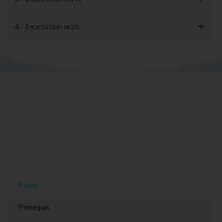
4 - Expression orale
Tout savoir sur la formation "Découvrir
les bases du Français Langue
Étrangère - Préparation CLOE (éligible
CPF)" à Perpignan, 66 (Pyrénées-
Orientales)
Public
Prérequis