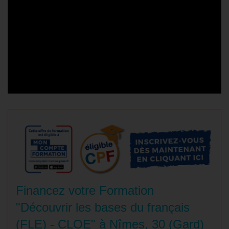
Financez votre Formation
"Découvrir les bases du français
(FLE) - CLOE" à Nîmes, 30 (Gard)