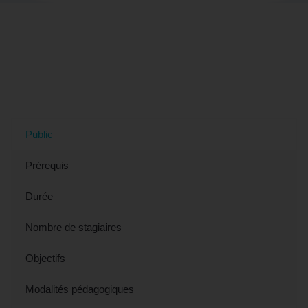
Tout savoir sur la formation "Découvrir
les bases du Français Langue
Étrangère - Préparation CLOE (éligible
CPF)" à Nîmes, 30 (Gard)
Public
Prérequis
Durée
Nombre de stagiaires
Objectifs
Modalités pédagogiques