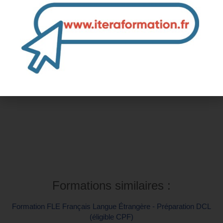
Inter-entreprise
Contactez-nous pour demander votre inscription
Intra-entreprise et sur mesure
Contactez-nous pour plus d'informations
Formations similaires :
Formation FLE Français Langue Étrangère - Préparation DCL
(éligible CPF)