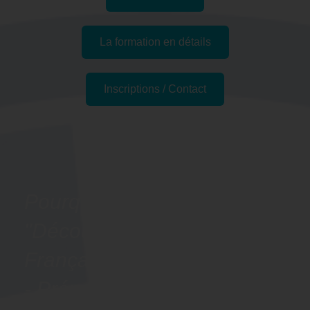
La formation en détails
Inscriptions / Contact
Passer l'examen
Pourquoi suivre la formation
"Découvrir les bases du
Français Langue Étrangère
- Préparation CLOE " à