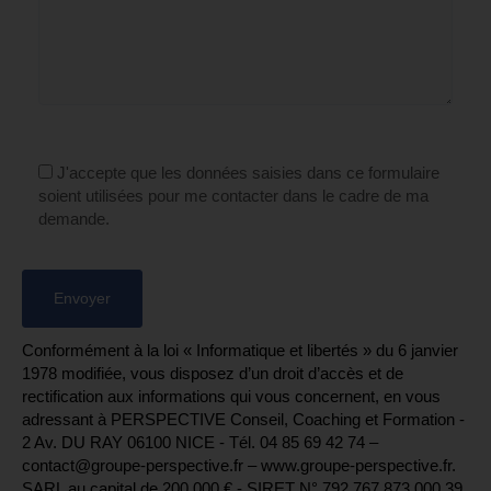
J'accepte que les données saisies dans ce formulaire
soient utilisées pour me contacter dans le cadre de ma
demande.
Conformément à la loi « Informatique et libertés » du 6 janvier
1978 modifiée, vous disposez d’un droit d’accès et de
rectification aux informations qui vous concernent, en vous
adressant à PERSPECTIVE Conseil, Coaching et Formation -
2 Av. DU RAY 06100 NICE - Tél. 04 85 69 42 74⁩ –
contact@groupe-perspective.fr – www.groupe-perspective.fr.
SARL au capital de 200.000 € - SIRET N° 792 767 873 000 39