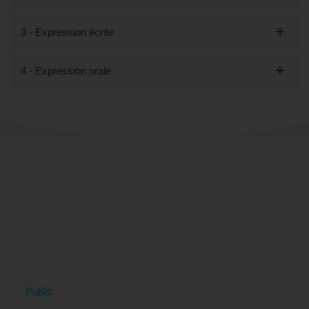
3 - Expression écrite
4 - Expression orale
Tout savoir sur la formation "Découvrir
les bases du Français Langue
Étrangère - Préparation CLOE (éligible
CPF)" à Asnières-sur-Seine, 92
(Hauts-de-Seine)
Public