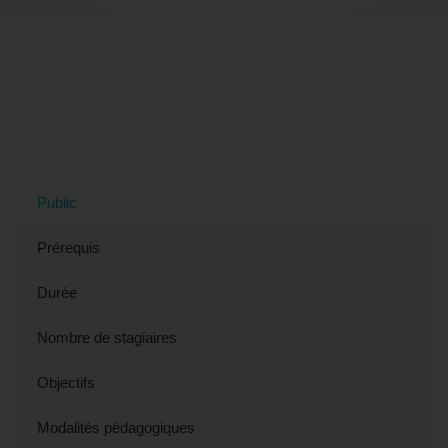
Tout savoir sur la formation "Parfaire
son espagnol professionnel -
Préparation CLOE (éligible CPF)" à
Saint-Étienne, 42 (Loire)
Public
Prérequis
Durée
Nombre de stagiaires
Objectifs
Modalités pédagogiques