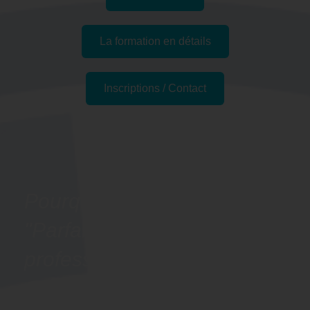
La formation en détails
Inscriptions / Contact
Passer l'examen
Pourquoi suivre la formation
"Parfaire son espagnol
professionnel - Préparation
CLOE " à Saint-Étienne, 42