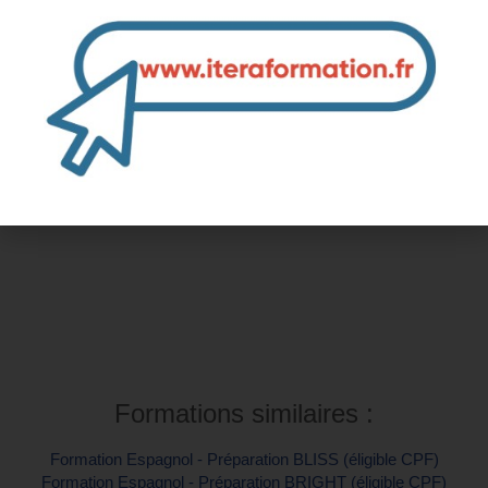
Inter-entreprise
Contactez-nous pour demander votre inscription
Intra-entreprise et sur mesure
Contactez-nous pour plus d'informations
Formations similaires :
Formation Espagnol - Préparation BLISS (éligible CPF)
Formation Espagnol - Préparation BRIGHT (éligible CPF)