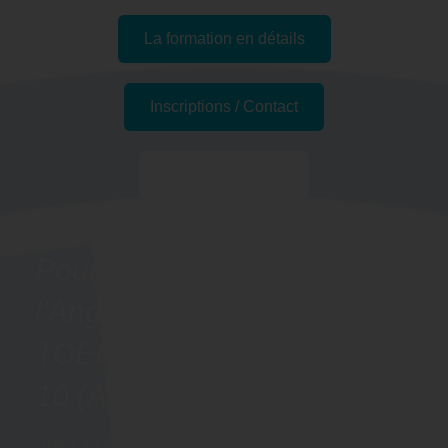
La formation en détails
Inscriptions / Contact
Passer l'examen
Pourquoi se former à
l'Anglais - Préparation
TOEIC BRIDGE à Troyes,
10 (Aube) ?
Grâce à cette formation, vous pourrez pratiquer l’anglais,