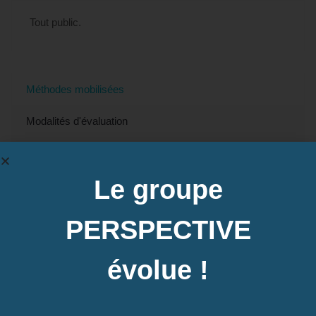
Tout public.
Méthodes mobilisées
Modalités d'évaluation
Modalités et délais d'accès
Le groupe
Accessibilité
Prix
PERSPECTIVE
Contact
évolue !
Accès à la plateforme e-learning possible pour
préparer le TOEIC BRIDGE ;
Annales, ordinateur avec connexion internet,