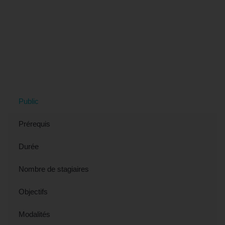
Tout savoir sur la formation "Les Bases
de l'Anglais - Préparation TOEIC
BRIDGE (éligible CPF)" à Troyes, 10
(Aube)
Public
Prérequis
Durée
Nombre de stagiaires
Objectifs
Modalités