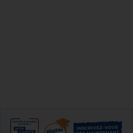
Reconversion ;
Evolution ;
Mobilité.
Il vous préparera au TOEIC® pour que vous obteniez un
score révélateur de vos compétences réelles (maximum
180 points).
04 85 69 42 74
Je m'informe gratuitement