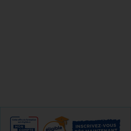
Reconversion ;
Evolution ;
Mobilité.
Il vous préparera au TOEIC® pour que vous obteniez un
score révélateur de vos compétences réelles (maximum
180 points).
04 85 69 42 74
Je m'informe gratuitement