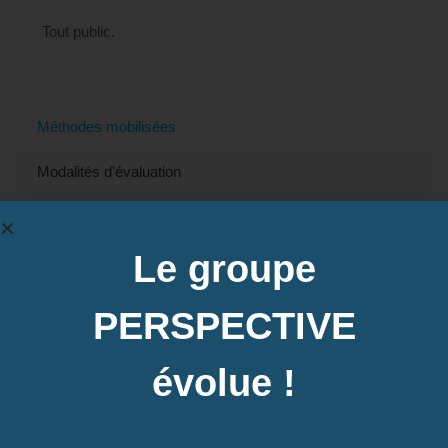
Tout public.
Méthodes mobilisées
Modalités d'évaluation
Modalités et délais d'accès
Le groupe
Accessibilité
Prix
PERSPECTIVE
Contact
évolue !
Accès à la plateforme e-learning possible pour
préparer le TOEIC BRIDGE ;
Annales, ordinateur avec connexion internet,