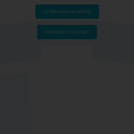
La formation en détails
Inscriptions / Contact
Passer l'examen
Pourquoi se former à
l'Anglais - Préparation
TOEIC BRIDGE à Nîmes,
30 (Gard) ?
Grâce à cette formation, vous pourrez pratiquer l’anglais,