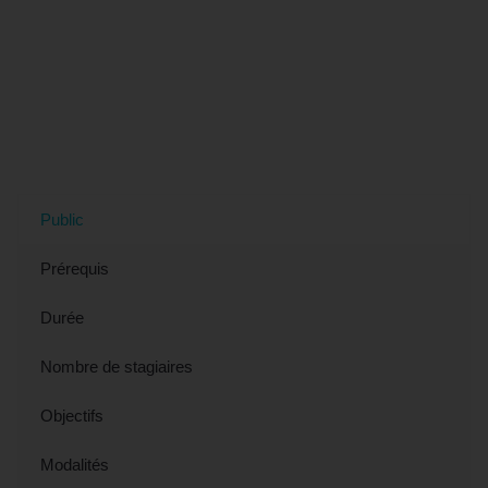
Tout savoir sur la formation "Les Bases
de l'Anglais - Préparation TOEIC
BRIDGE (éligible CPF)" à Nîmes, 30
(Gard)
Public
Prérequis
Durée
Nombre de stagiaires
Objectifs
Modalités