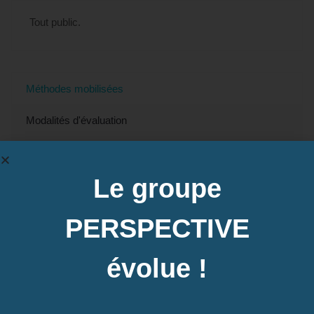
Tout public.
Méthodes mobilisées
Modalités d'évaluation
Modalités et délais d'accès
Le groupe
Accessibilité
Prix
PERSPECTIVE
Contact
évolue !
Accès à la plateforme e-learning possible pour
préparer le TOEIC BRIDGE ;
Annales, ordinateur avec connexion internet,