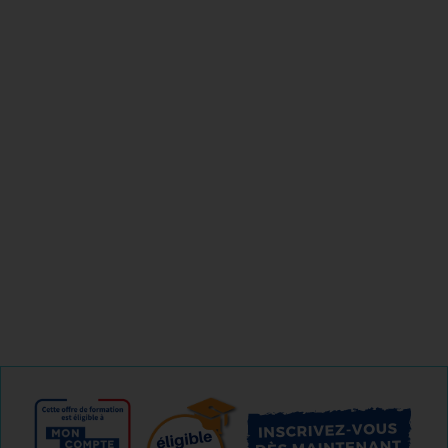
Reconversion ;
Evolution ;
Mobilité.
Il vous préparera au TOEIC® pour que vous obteniez un
score révélateur de vos compétences réelles (maximum
180 points).
04 85 69 42 74
Je m'informe gratuitement