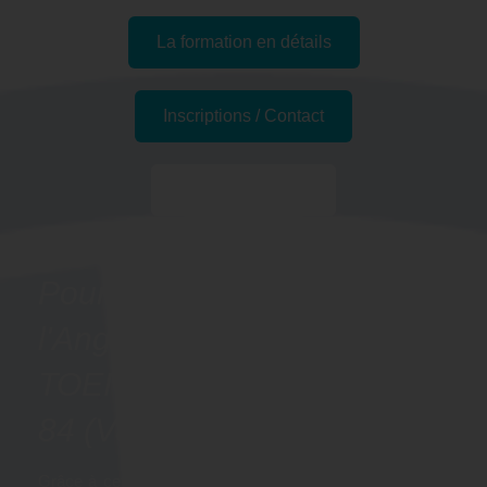
La formation en détails
Inscriptions / Contact
Passer l'examen
Pourquoi se former à
l'Anglais - Préparation
TOEIC BRIDGE à Avignon,
84 (Vaucluse) ?
Grâce à cette formation, vous pourrez pratiquer l’anglais,