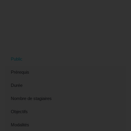
Tout savoir sur la formation "Les Bases
de l'Anglais - Préparation TOEIC
BRIDGE (éligible CPF)" à Avignon, 84
(Vaucluse)
Public
Prérequis
Durée
Nombre de stagiaires
Objectifs
Modalités