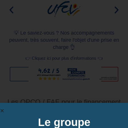
💡 Le saviez-vous ? Nos accompagnements
peuvent, très souvent, faire l'objet d'une prise en
charge 👌
👉 Cliquez ici pour plus d'informations 👈
Les OPCO / FAF pour le financement
de votre formation
Naviguez vers la droite pour consulter toute la liste
Le groupe