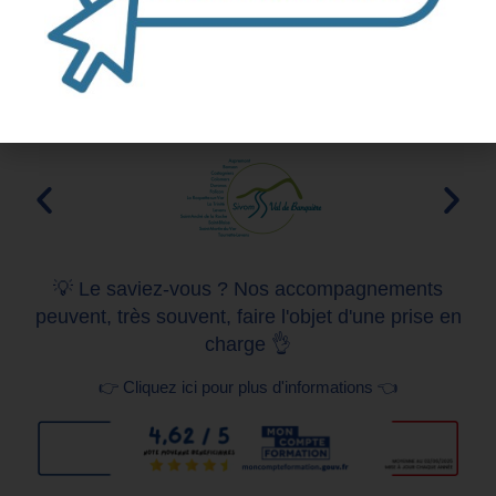
Nos clients
Naviguez vers la droite pour en voir davantage
💡 Le saviez-vous ? Nos accompagnements
peuvent, très souvent, faire l'objet d'une prise en
charge 👌
👉 Cliquez ici pour plus d'informations 👈